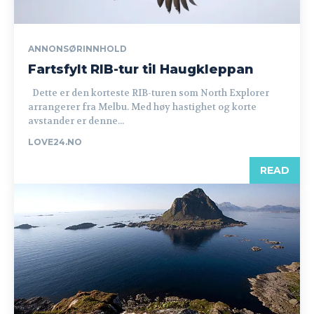
ANNONSØRINNHOLD
Fartsfylt RIB-tur til Haugkleppan
Dette er den korteste RIB-turen som North Explorer
arrangerer fra Melbu. Med høy hastighet og korte
avstander er denne...
LOVE24.NO
READ