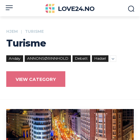
LOVE24.NO
HJEM
TURISME
Turisme
Andøy
ANNONSØRINNHOLD
Debatt
Hadsel
VIEW CATEGORY