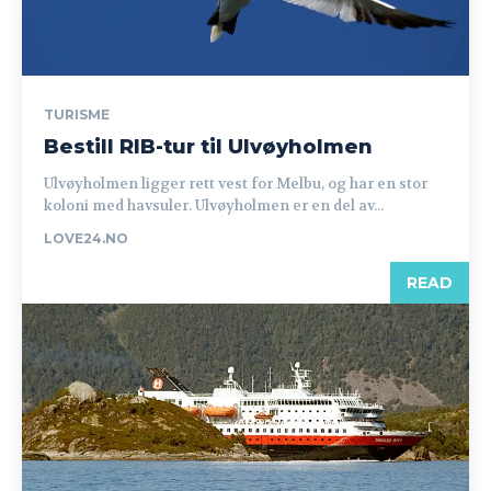
TURISME
Bestill RIB-tur til Ulvøyholmen
Ulvøyholmen ligger rett vest for Melbu, og har en stor
koloni med havsuler. Ulvøyholmen er en del av...
LOVE24.NO
READ