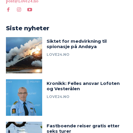
post@LoVe24.no
Siste nyheter
Siktet for medvirkning til
spionasje på Andøya
LOVE24.NO
Kronikk: Felles ansvar Lofoten
og Vesterålen
LOVE24.NO
Fastboende reiser gratis etter
seks turer