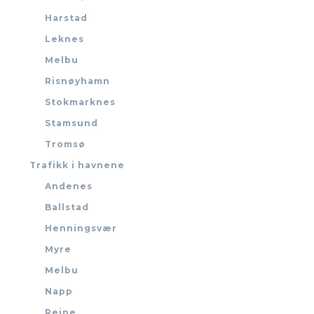
Harstad
Leknes
Melbu
Risnøyhamn
Stokmarknes
Stamsund
Tromsø
Trafikk i havnene
Andenes
Ballstad
Henningsvær
Myre
Melbu
Napp
Reine