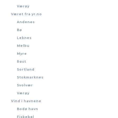
Værøy
Været fra yr.no
Andenes
Bø
Leknes
Melbu
Myre
Røst
Sortland
Stokmarknes
Svolvær
Værøy
Vind i havnene
Bodø havn
Fiskebøl