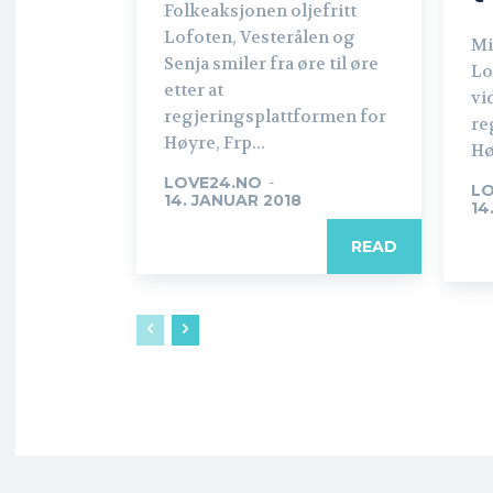
Folkeaksjonen oljefritt
Lofoten, Vesterålen og
Mi
Senja smiler fra øre til øre
Lo
etter at
vi
regjeringsplattformen for
re
Høyre, Frp...
Hø
LOVE24.NO
-
LO
14. JANUAR 2018
14
READ