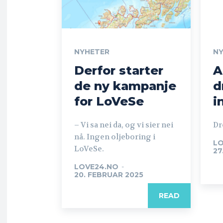
NYHETER
N
Derfor starter
A
de ny kampanje
d
for LoVeSe
i
– Vi sa nei da, og vi sier nei
Dr
nå. Ingen oljeboring i
LO
LoVeSe.
27
LOVE24.NO
-
20. FEBRUAR 2025
READ