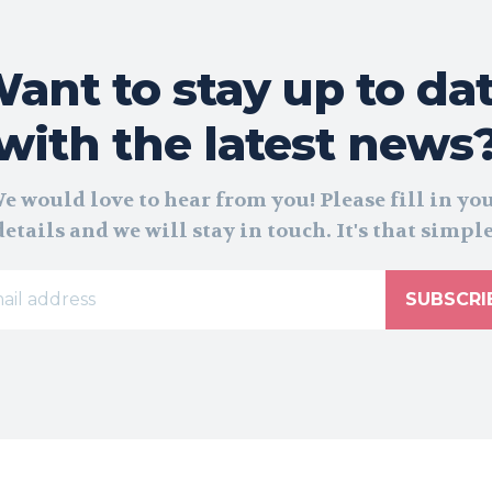
ant to stay up to da
with the latest news
e would love to hear from you! Please fill in yo
details and we will stay in touch. It's that simple
SUBSCRI