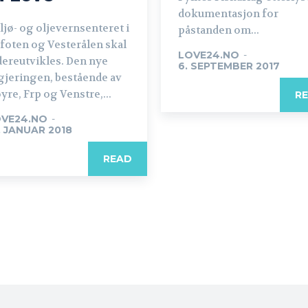
dokumentasjon for
ljø- og oljevernsenteret i
påstanden om...
foten og Vesterålen skal
LOVE24.NO
-
dereutvikles. Den nye
6. SEPTEMBER 2017
gjeringen, bestående av
yre, Frp og Venstre,...
R
VE24.NO
-
. JANUAR 2018
READ