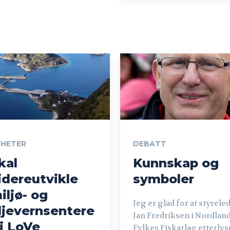
YHETER
DEBATT
kal
Kunnskap og
idereutvikle
symboler
iljø- og
Jeg er glad for at styrele
ljevernsentere
Jan Fredriksen i Nordlan
 i LoVe
Fylkes Fiskarlag etterlys