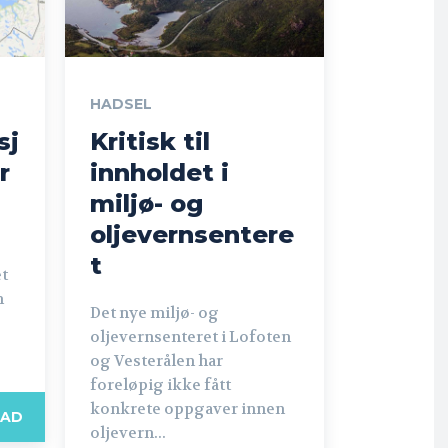
HADSEL
sj
Kritisk til
r
innholdet i
miljø- og
oljevernsentere
t
et
n
Det nye miljø- og
oljevernsenteret i Lofoten
og Vesterålen har
foreløpig ikke fått
konkrete oppgaver innen
EAD
oljevern...