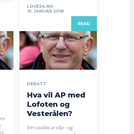
LOVE24.NO
-
15. JANUAR 2018
READ
DEBATT
Hva vil AP med
Lofoten og
Vesterålen?
der
d
Det anslås at olje- og
er