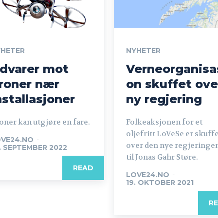
YHETER
NYHETER
dvarer mot
Verneorganisa
roner nær
on skuffet ove
nstallasjoner
ny regjering
oner kan utgjøre en fare.
Folkeaksjonen for et
oljefritt LoVeSe er skuff
VE24.NO
-
over den nye regjeringe
. SEPTEMBER 2022
til Jonas Gahr Støre.
READ
LOVE24.NO
-
19. OKTOBER 2021
R