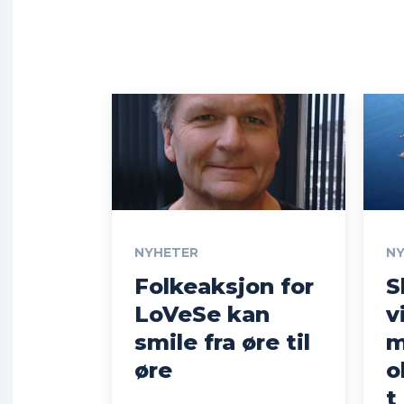
NYHETER
N
Folkeaksjon for
S
LoVeSe kan
v
smile fra øre til
m
øre
o
t