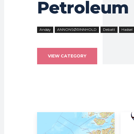
Petroleum
Andøy
ANNONSØRINNHOLD
Debatt
Hadsel
VIEW CATEGORY