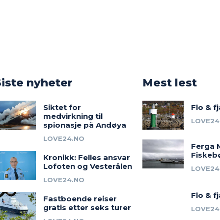
o
Siste nyheter
Mest lest
Siktet for
Flo & f
medvirkning til
LOVE24
spionasje på Andøya
LOVE24.NO
Ferga 
Fiskeb
Kronikk: Felles ansvar
Lofoten og Vesterålen
LOVE24
LOVE24.NO
Flo & f
Fastboende reiser
gratis etter seks turer
LOVE24