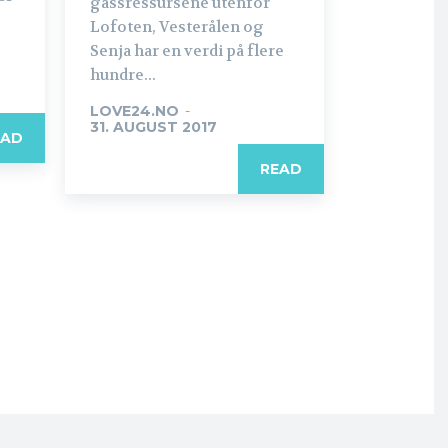
gassressursene utenfor
Lofoten, Vesterålen og
Senja har en verdi på flere
hundre...
LOVE24.NO
-
31. AUGUST 2017
EAD
READ