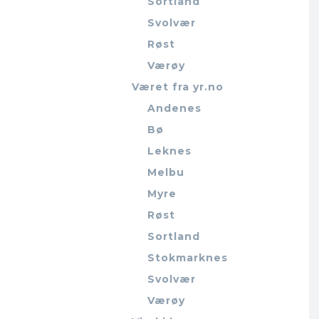
Sortland
Svolvær
Røst
Værøy
Været fra yr.no
Andenes
Bø
Leknes
Melbu
Myre
Røst
Sortland
Stokmarknes
Svolvær
Værøy