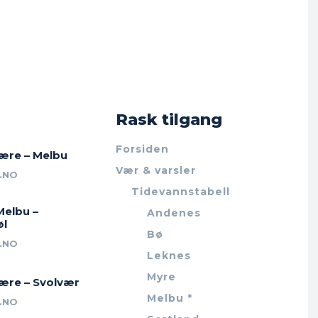
Rask tilgang
Forsiden
jære – Melbu
Vær & varsler
.NO
Tidevannstabell
Melbu –
Andenes
øl
Bø
.NO
Leknes
Myre
jære – Svolvær
Melbu *
.NO