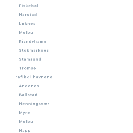
Fiskebøl
Harstad
Leknes
Melbu
Risnøyhamn
Stokmarknes
Stamsund
Tromsø
Trafikk i havnene
Andenes
Ballstad
Henningsvær
Myre
Melbu
Napp