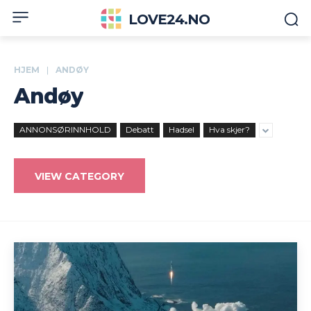
LOVE24.NO
HJEM
ANDØY
Andøy
ANNONSØRINNHOLD
Debatt
Hadsel
Hva skjer?
VIEW CATEGORY