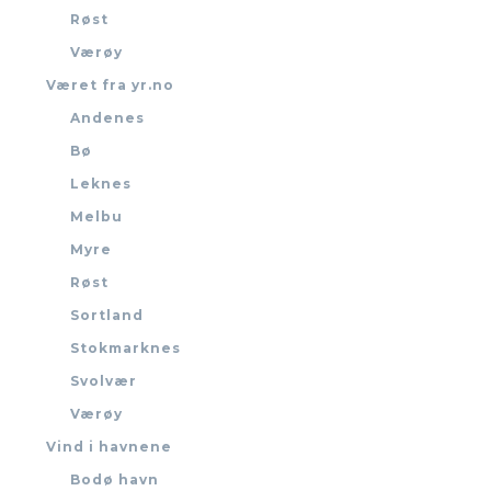
Røst
Værøy
Været fra yr.no
Andenes
Bø
Leknes
Melbu
Myre
Røst
Sortland
Stokmarknes
Svolvær
Værøy
Vind i havnene
Bodø havn