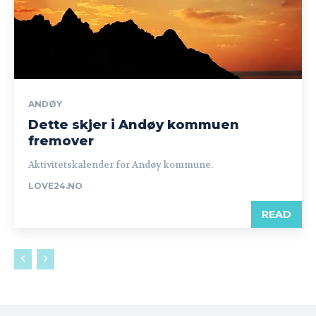
ANDØY
Dette skjer i Andøy kommuen
fremover
Aktivitetskalender for Andøy kommune.
LOVE24.NO
READ