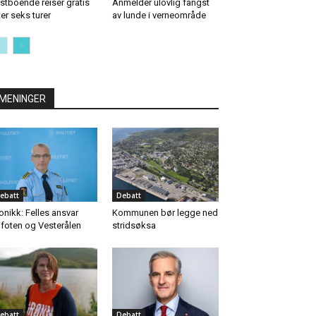
stboende reiser gratis
Anmelder ulovlig fangst
ter seks turer
av lunde i verneområde
MENINGER
ebatt
Debatt
onikk: Felles ansvar
Kommunen bør legge ned
foten og Vesterålen
stridsøksa
ebatt
Debatt