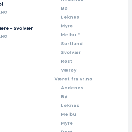
øl
Bø
.NO
Leknes
Myre
jære – Svolvær
Melbu *
.NO
Sortland
Svolvær
Røst
Værøy
Været fra yr.no
Andenes
Bø
Leknes
Melbu
Myre
Røst