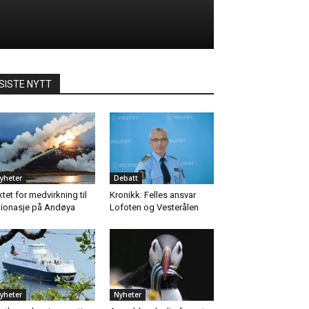
SISTE NYTT
yheter
Debatt
ktet for medvirkning til
Kronikk: Felles ansvar
ionasje på Andøya
Lofoten og Vesterålen
yheter
Nyheter