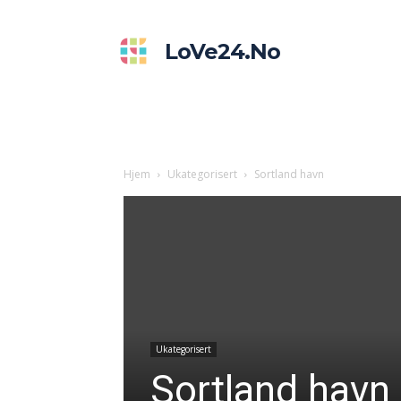
LoVe24.no
Hjem
Ukategorisert
Sortland havn
Ukategorisert
Sortland havn