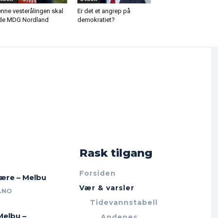
nne vesterålingen skal
Er det et angrep på
de MDG Nordland
demokratiet?
Rask tilgang
Forsiden
jære – Melbu
Vær & varsler
.NO
Tidevannstabell
Melbu –
Andenes