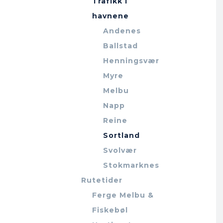
Trafikk i
havnene
Andenes
Ballstad
Henningsvær
Myre
Melbu
Napp
Reine
Sortland
Svolvær
Stokmarknes
Rutetider
Ferge Melbu &
Fiskebøl