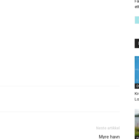
Fa
et
D
Kr
Lo
Neste artikkel
Myre havn
D