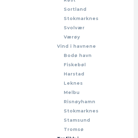
Sortland
Stokmarknes
Svolvær
Værøy
Vind i havnene
Bodø havn
Fiskebøl
Harstad
Leknes
Melbu
Risnøyhamn
Stokmarknes
Stamsund
Tromsø