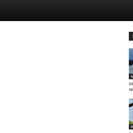
N
Si
sp
N