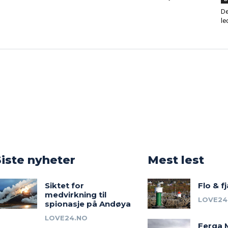
De
le
o
Siste nyheter
Mest lest
Siktet for
Flo & f
medvirkning til
LOVE24
spionasje på Andøya
LOVE24.NO
Ferga 