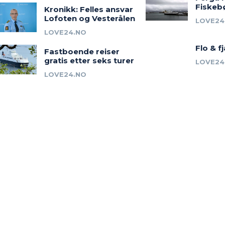
Fiskeb
Kronikk: Felles ansvar
Lofoten og Vesterålen
LOVE24
LOVE24.NO
Flo & f
Fastboende reiser
gratis etter seks turer
LOVE24
LOVE24.NO