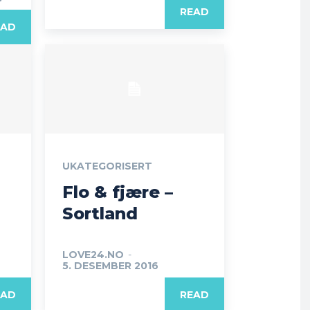
READ
EAD
UKATEGORISERT
Flo & fjære –
Sortland
LOVE24.NO
-
5. DESEMBER 2016
EAD
READ