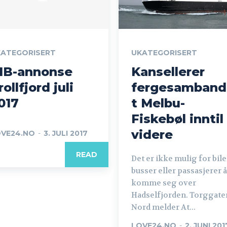
ATEGORISERT
UKATEGORISERT
IB-annonse
Kansellerer
rollfjord juli
fergesamband
017
t Melbu-
Fiskebøl inntil
videre
VE24.NO
-
3. JULI 2017
READ
Det er ikke mulig for bile
busser eller passasjerer å
komme seg over
Hadselfjorden. Torggate
Nord melder At...
LOVE24.NO
-
2. JUNI 201