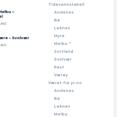
Tidevannstabell
Melbu –
Andenes
øl
Bø
.NO
Leknes
Myre
jære – Svolvær
Melbu *
.NO
Sortland
Svolvær
Røst
Værøy
Været fra yr.no
Andenes
Bø
Leknes
Melbu