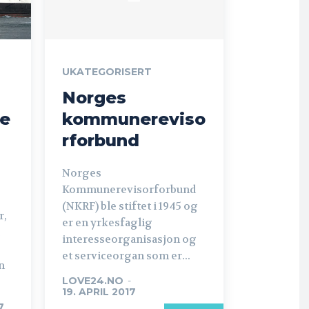
UKATEGORISERT
Norges
e
kommunereviso
rforbund
Norges
Kommunerevisorforbund
(NKRF) ble stiftet i 1945 og
r,
er en yrkesfaglig
interesseorganisasjon og
et serviceorgan som er...
n
LOVE24.NO
-
19. APRIL 2017
7