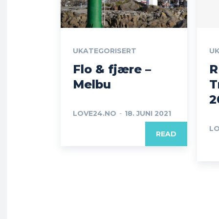
UKATEGORISERT
UK
Flo & fjære –
R
Melbu
T
2
LOVE24.NO
-
18. JUNI 2021
LO
READ