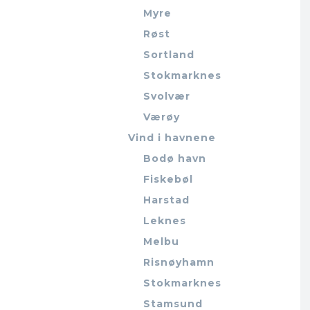
Myre
Røst
Sortland
Stokmarknes
Svolvær
Værøy
Vind i havnene
Bodø havn
Fiskebøl
Harstad
Leknes
Melbu
Risnøyhamn
Stokmarknes
Stamsund