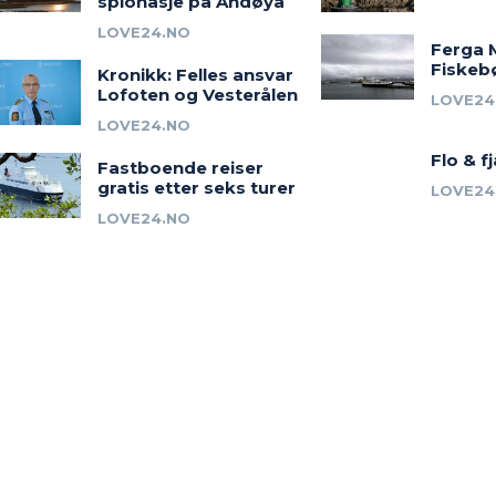
spionasje på Andøya
LOVE24.NO
Ferga 
Fiskeb
Kronikk: Felles ansvar
Lofoten og Vesterålen
LOVE24
LOVE24.NO
Flo & f
Fastboende reiser
gratis etter seks turer
LOVE24
LOVE24.NO