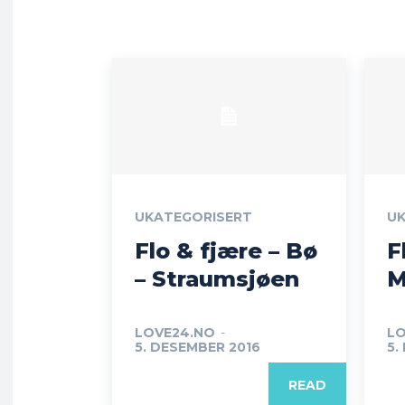
UKATEGORISERT
UK
Flo & fjære – Bø
F
– Straumsjøen
M
LOVE24.NO
-
LO
5. DESEMBER 2016
5.
READ