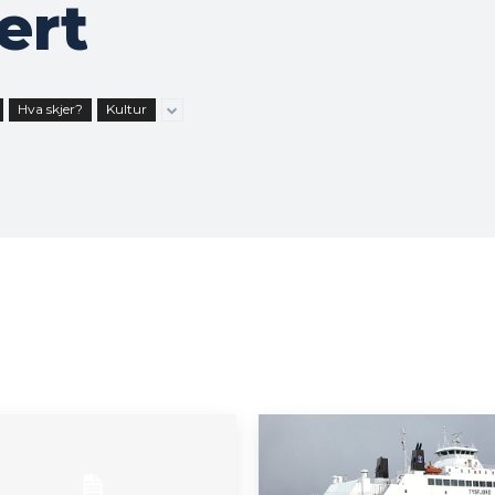
ert
Hva skjer?
Kultur