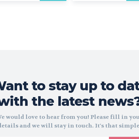
ant to stay up to da
with the latest news
e would love to hear from you! Please fill in yo
details and we will stay in touch. It's that simple