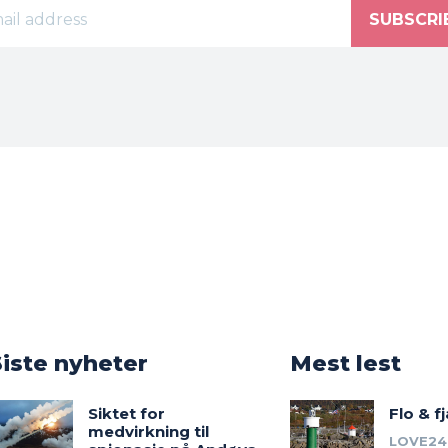
SUBSCRI
o
Siste nyheter
Mest lest
Siktet for
Flo & f
medvirkning til
LOVE24