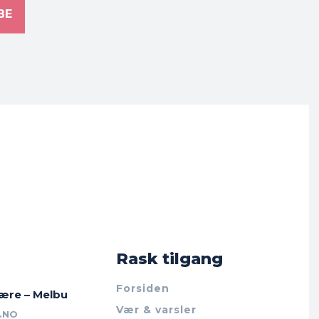
BE
Rask tilgang
Forsiden
jære – Melbu
Vær & varsler
.NO