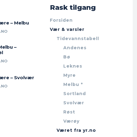
Rask tilgang
Forsiden
jære – Melbu
Vær & varsler
.NO
Tidevannstabell
Melbu –
Andenes
øl
Bø
.NO
Leknes
Myre
jære – Svolvær
Melbu *
.NO
Sortland
Svolvær
Røst
Værøy
Været fra yr.no