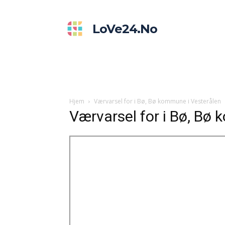
LoVe24.no
Hjem
Værvarsel for i Bø, Bø kommune i Vesterålen
Værvarsel for i Bø, Bø