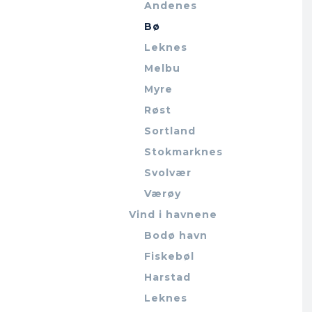
Andenes
Bø
Leknes
Melbu
Myre
Røst
Sortland
Stokmarknes
Svolvær
Værøy
Vind i havnene
Bodø havn
Fiskebøl
Harstad
Leknes