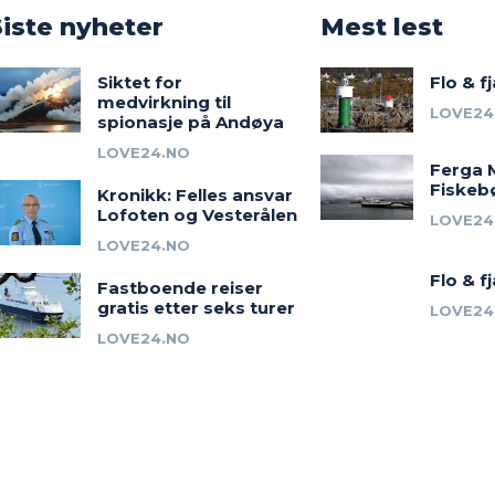
o
Siste nyheter
Mest lest
Siktet for
Flo & f
medvirkning til
LOVE24
spionasje på Andøya
LOVE24.NO
Ferga 
Fiskeb
Kronikk: Felles ansvar
Lofoten og Vesterålen
LOVE24
LOVE24.NO
Flo & f
Fastboende reiser
gratis etter seks turer
LOVE24
LOVE24.NO