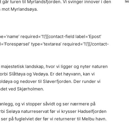
t går turen til Myrlandsfjorden. Vi svinger innover i den
le
jen mot Myrlandsøya.
pe=’name’ required=’1’/][contact-field label=’Epost’
el=’Forespørsel’ type=’textarea’ required=’1’/][/contact-
i majestetisk landskap, hvor vi ligger og nyter naturen
orbi Slåttøya og Vedøya. Er det høyvann, kan vi
ldøya og nedover til Sløverfjorden. Der runder vi
ndet ved Skjørholmen.
sanlegg, og vi stopper såvidt og ser nærmere på
orbi Seløya naturreservat før vi krysser Hadselfjorden
r på fuglelviet der før vi returnerer til Melbu havn.