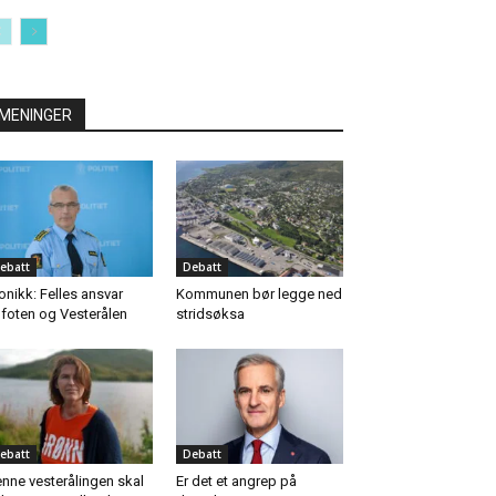
MENINGER
ebatt
Debatt
onikk: Felles ansvar
Kommunen bør legge ned
foten og Vesterålen
stridsøksa
ebatt
Debatt
nne vesterålingen skal
Er det et angrep på