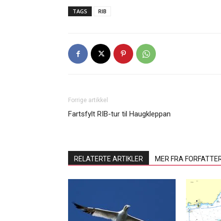
TAGS
RIB
Forrige artikkel
Fartsfylt RIB-tur til Haugkleppan
RELATERTE ARTIKLER
MER FRA FORFATTE