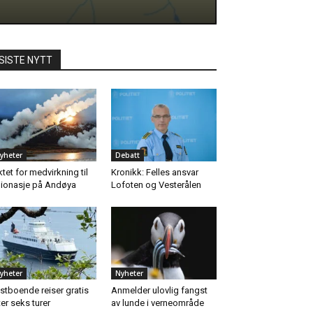
SISTE NYTT
yheter
Debatt
ktet for medvirkning til
Kronikk: Felles ansvar
ionasje på Andøya
Lofoten og Vesterålen
yheter
Nyheter
stboende reiser gratis
Anmelder ulovlig fangst
ter seks turer
av lunde i verneområde