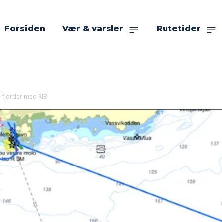
Forsiden
Vær & varsler
Rutetider
e fjorder med RIB