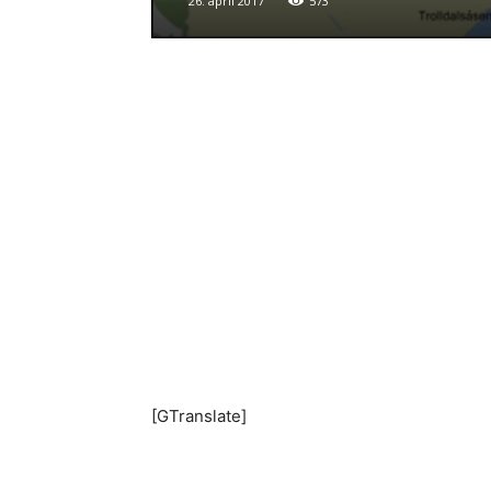
26. april 2017
573
[GTranslate]