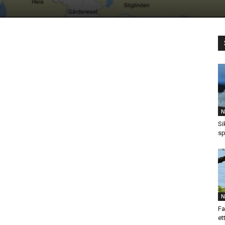
N
Si
sp
N
Fa
et