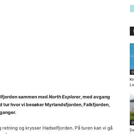
D
Kr
Lo
dselfjorden sammen med
North Explorer
, med avgang
 tur hvor vi besøker Myrlandsfjorden, Falkfjorden,
 ganger.
D
ig retning og krysser Hadselfjorden. På turen kan vi gå
De