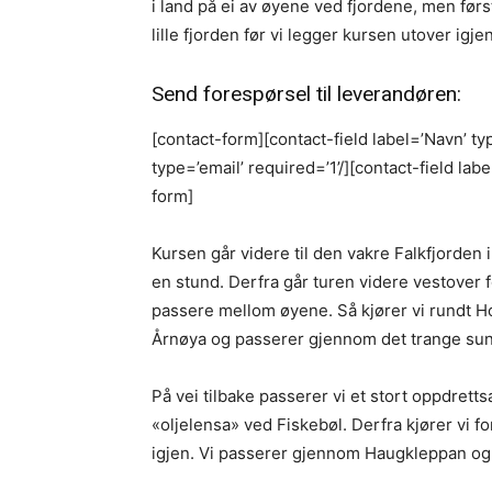
i land på ei av øyene ved fjordene, men førs
lille fjorden før vi legger kursen utover ig
Send forespørsel til leverandøren:
[contact-form][contact-field label=’Navn’ ty
type=’email’ required=’1’/][contact-field lab
form]
Kursen går videre til den vakre Falkfjorden 
en stund. Derfra går turen videre vestover f
passere mellom øyene. Så kjører vi rundt Ho
Årnøya og passerer gjennom det trange su
På vei tilbake passerer vi et stort oppdrett
«oljelensa» ved Fiskebøl. Derfra kjører vi f
igjen. Vi passerer gjennom Haugkleppan og se