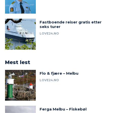
Fastboende reiser gratis etter
seks turer
LOVE24.NO
Mest lest
Flo & fjære – Melbu
LOVE24.NO
Ferga Melbu – Fiskebøl