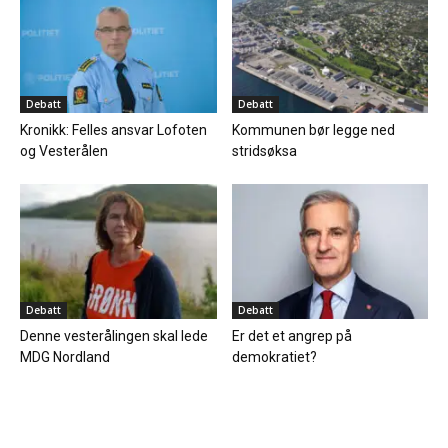
Debatt
Debatt
Kronikk: Felles ansvar Lofoten
Kommunen bør legge ned
og Vesterålen
stridsøksa
Debatt
Debatt
Denne vesterålingen skal lede
Er det et angrep på
MDG Nordland
demokratiet?