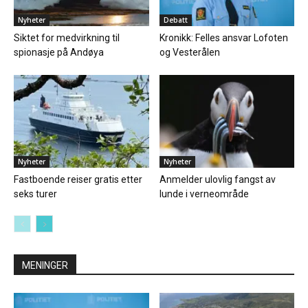
Nyheter
Debatt
Siktet for medvirkning til
Kronikk: Felles ansvar Lofoten
spionasje på Andøya
og Vesterålen
Nyheter
Nyheter
Fastboende reiser gratis etter
Anmelder ulovlig fangst av
seks turer
lunde i verneområde
MENINGER