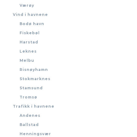
Værøy
Vind i havnene
Bodø havn
Fiskebøl
Harstad
Leknes
Melbu
Risnøyhamn
Stokmarknes
Stamsund
Tromsø
Trafikk i havnene
Andenes
Ballstad
Henningsvær