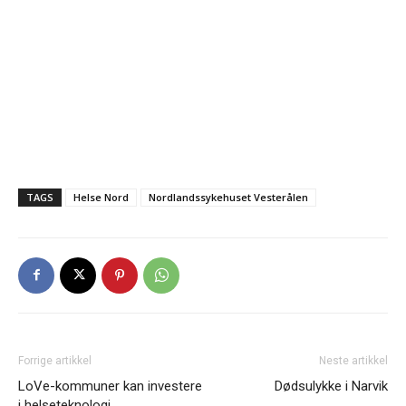
TAGS
Helse Nord
Nordlandssykehuset Vesterålen
Forrige artikkel
Neste artikkel
LoVe-kommuner kan investere
Dødsulykke i Narvik
i helseteknologi