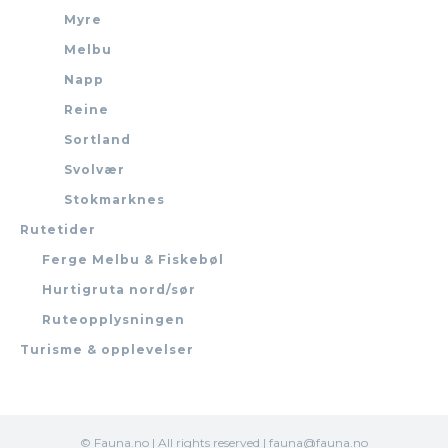
Myre
Melbu
Napp
Reine
Sortland
Svolvær
Stokmarknes
Rutetider
Ferge Melbu & Fiskebøl
Hurtigruta nord/sør
Ruteopplysningen
Turisme & opplevelser
© Fauna.no | All rights reserved | fauna@fauna.no