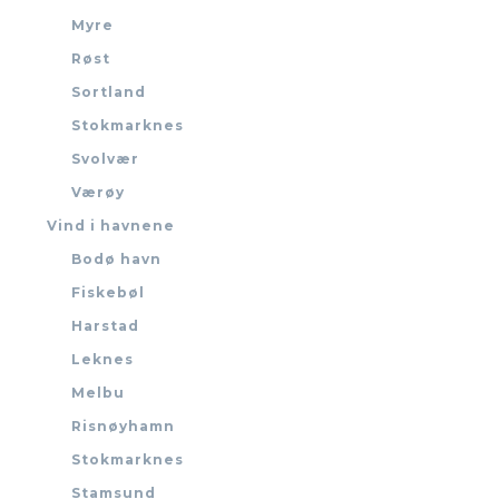
Myre
Røst
Sortland
Stokmarknes
Svolvær
Værøy
Vind i havnene
Bodø havn
Fiskebøl
Harstad
Leknes
Melbu
Risnøyhamn
Stokmarknes
Stamsund