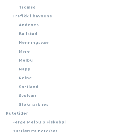
Tromsø
Trafikk i havnene
Andenes
Ballstad
Henningsvær
Myre
Melbu
Napp
Reine
Sortland
Svolvær
Stokmarknes
Rutetider
Ferge Melbu & Fiskebøl
Hurtigruta nord/sør