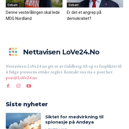
Debatt
Debatt
Denne vesterålingen skal lede
Er det et angrep på
MDG Nordland
demokratiet?
Nettavisen LoVe24.no
Nettavisen LoVe24.no gis ut av Guldberg AS og er forpliktet til
å følge pressens etiske regler. Kontakt oss via e-post her:
post@LoVe24.no
Siste nyheter
Siktet for medvirkning til
spionasje på Andøya