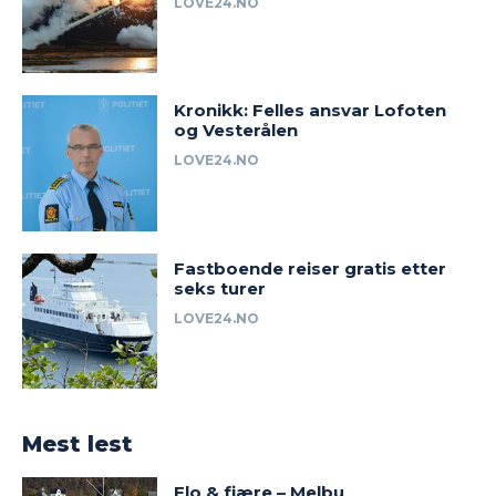
LOVE24.NO
Kronikk: Felles ansvar Lofoten
og Vesterålen
LOVE24.NO
Fastboende reiser gratis etter
seks turer
LOVE24.NO
Mest lest
Flo & fjære – Melbu