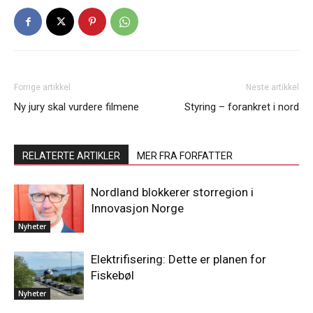
Forrige artikkel
Neste artikkel
Ny jury skal vurdere filmene
Styring – forankret i nord
RELATERTE ARTIKLER
MER FRA FORFATTER
Nordland blokkerer storregion i
Innovasjon Norge
Nyheter
Elektrifisering: Dette er planen for
Fiskebøl
Nyheter