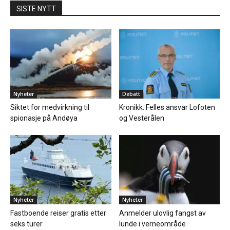
SISTE NYTT
Nyheter
Debatt
Siktet for medvirkning til
Kronikk: Felles ansvar Lofoten
spionasje på Andøya
og Vesterålen
Nyheter
Nyheter
Fastboende reiser gratis etter
Anmelder ulovlig fangst av
seks turer
lunde i verneområde