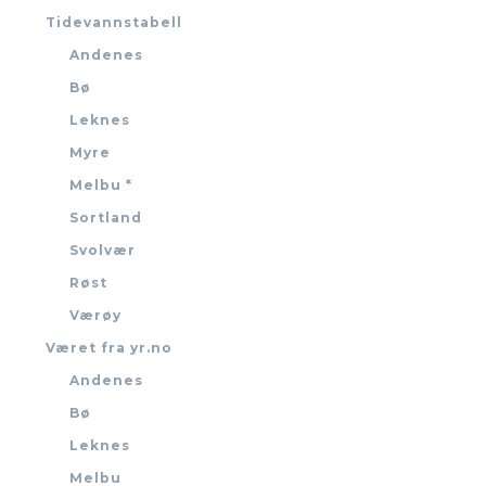
Tidevannstabell
Andenes
Bø
Leknes
Myre
Melbu *
Sortland
Svolvær
Røst
Værøy
Været fra yr.no
Andenes
Bø
Leknes
Melbu