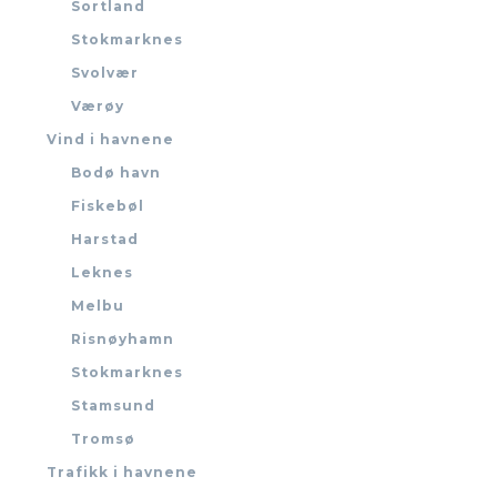
Sortland
Stokmarknes
Svolvær
Værøy
Vind i havnene
Bodø havn
Fiskebøl
Harstad
Leknes
Melbu
Risnøyhamn
Stokmarknes
Stamsund
Tromsø
Trafikk i havnene