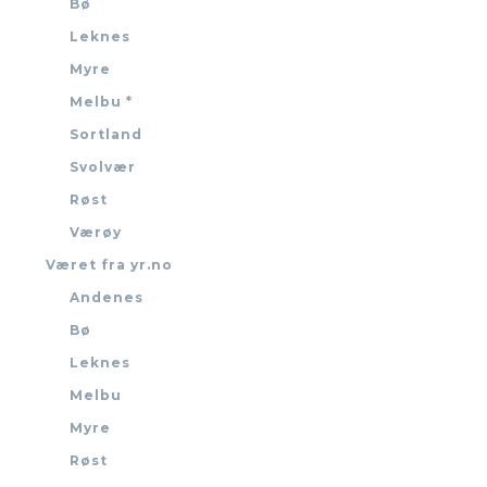
Bø
Leknes
Myre
Melbu *
Sortland
Svolvær
Røst
Værøy
Været fra yr.no
Andenes
Bø
Leknes
Melbu
Myre
Røst