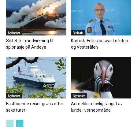
Nyheter
Debatt
Siktet for medvirkning til
Kronikk: Felles ansvar Lofoten
spionasje på Andøya
og Vesterålen
Nyheter
Nyheter
Fastboende reiser gratis etter
Anmelder ulovlig fangst av
seks turer
lunde i verneområde