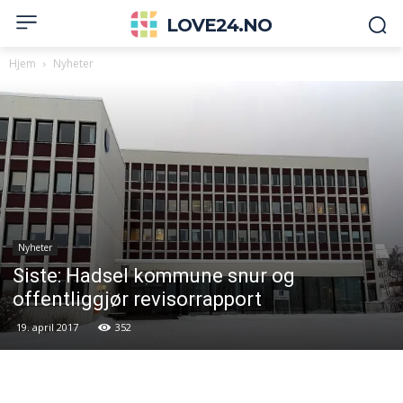
LOVE24.NO
Hjem
Nyheter
Nyheter
Siste: Hadsel kommune snur og
offentliggjør revisorrapport
19. april 2017
352