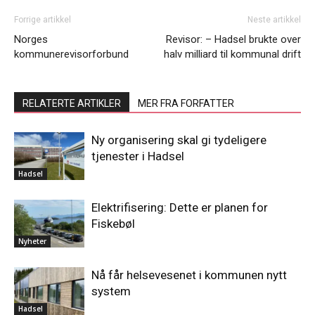
Forrige artikkel
Neste artikkel
Norges
Revisor: – Hadsel brukte over
kommunerevisorforbund
halv milliard til kommunal drift
RELATERTE ARTIKLER
MER FRA FORFATTER
Ny organisering skal gi tydeligere
tjenester i Hadsel
Hadsel
Elektrifisering: Dette er planen for
Fiskebøl
Nyheter
Nå får helsevesenet i kommunen nytt
system
Hadsel