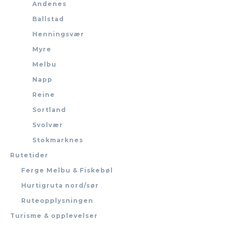
Andenes
Ballstad
Henningsvær
Myre
Melbu
Napp
Reine
Sortland
Svolvær
Stokmarknes
Rutetider
Ferge Melbu & Fiskebøl
Hurtigruta nord/sør
Ruteopplysningen
Turisme & opplevelser