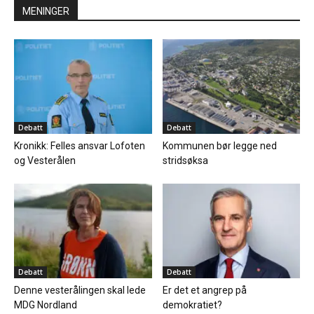
MENINGER
Debatt
Debatt
Kronikk: Felles ansvar Lofoten
Kommunen bør legge ned
og Vesterålen
stridsøksa
Debatt
Debatt
Denne vesterålingen skal lede
Er det et angrep på
MDG Nordland
demokratiet?