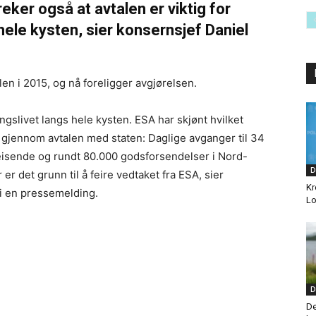
ker også at avtalen er viktig for
 hele kysten, sier konsernsjef Daniel
en i 2015, og nå foreligger avgjørelsen.
gslivet langs hele kysten. ESA har skjønt hvilket
r gjennom avtalen med staten: Daglige avganger til 34
eisende og rundt 80.000 godsforsendelser i Nord-
D
 er det grunn til å feire vedtaket fra ESA, sier
Kr
 i en pressemelding.
Lo
D
De