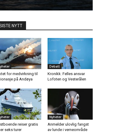
SISTE NYTT
yheter
Debatt
ktet for medvirkning til
Kronikk: Felles ansvar
ionasje på Andøya
Lofoten og Vesterålen
yheter
Nyheter
stboende reiser gratis
Anmelder ulovlig fangst
ter seks turer
av lunde i verneområde