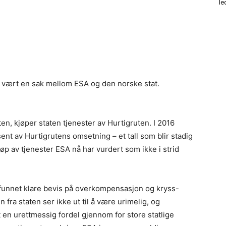
le
 vært en sak mellom ESA og den norske stat.
ten, kjøper staten tjenester av Hurtigruten. I 2016
nt av Hurtigrutens omsetning – et tall som blir stadig
p av tjenester ESA nå har vurdert som ikke i strid
A funnet klare bevis på overkompensasjon og kryss-
 fra staten ser ikke ut til å være urimelig, og
t en urettmessig fordel gjennom for store statlige