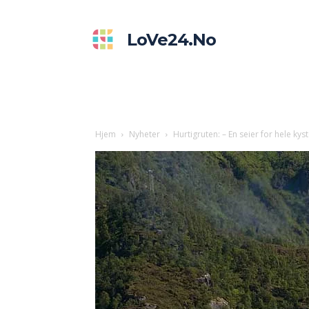
LoVe24.no
Hjem
Nyheter
Hurtigruten: – En seier for hele kys