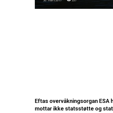
30. mars 2017
337
Eftas overvåkningsorgan ESA har 
mottar ikke statsstøtte og state