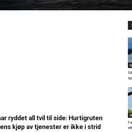
N
Si
sp
N
ryddet all tvil til side: Hurtigruten
Fa
ns kjøp av tjenester er ikke i strid
et