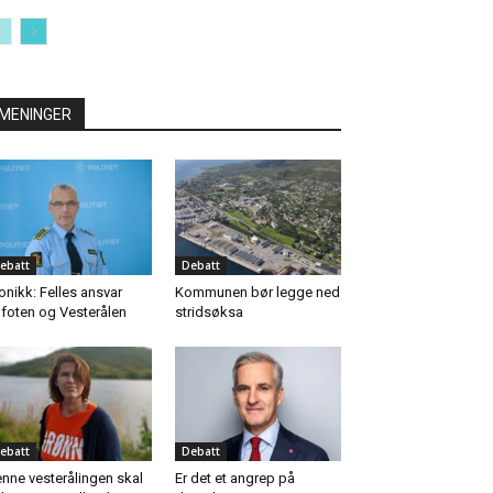
MENINGER
ebatt
Debatt
onikk: Felles ansvar
Kommunen bør legge ned
foten og Vesterålen
stridsøksa
ebatt
Debatt
nne vesterålingen skal
Er det et angrep på