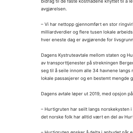
bidrag til de faste kostnadene knyttet til å
avgjørelsen.
– Vi har nettopp gjennomført en stor ringvi
milliardverdier og flere tusen lokale arbeids
hver eneste dag er avgjørende for livsgrun
Dagens Kystruteavtale mellom staten og Hur
av transporttjenester på strekningen Berge
seg til å seile innom alle 34 havnene langs r
lokale passasjerer og en bestemt mengde g
Dagens avtale løper ut 2019, med opsjon på 
– Hurtigruten har seilt langs norskekysten i 
det norske folk har alltid vært en del av Hur
– Hurtigruten ønsker å delta i anbudet når en 