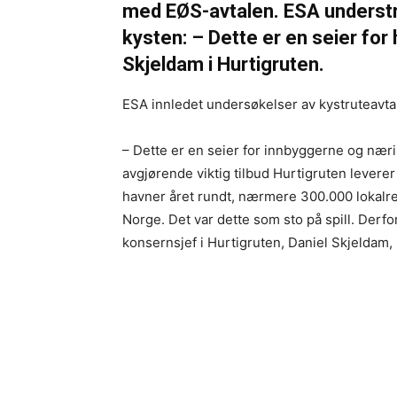
med EØS-avtalen. ESA understre
kysten: – Dette er en seier for
Skjeldam i Hurtigruten.
ESA innledet undersøkelser av kystruteavtal
– Dette er en seier for innbyggerne og nærin
avgjørende viktig tilbud Hurtigruten levere
havner året rundt, nærmere 300.000 lokalr
Norge. Det var dette som sto på spill. Derfor
konsernsjef i Hurtigruten, Daniel Skjeldam,