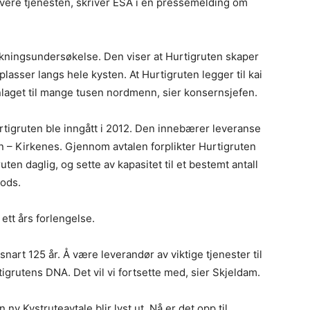
 levere tjenesten, skriver ESA i en pressemelding om
rkningsundersøkelse. Den viser at Hurtigruten skaper
plasser langs hele kysten. At Hurtigruten legger til kai
nlaget til mange tusen nordmenn, sier konsernsjefen.
tigruten ble inngått i 2012. Den innebærer leveranse
n – Kirkenes. Gjennom avtalen forplikter Hurtigruten
uten daglig, og sette av kapasitet til et bestemt antall
ods.
ett års forlengelse.
snart 125 år. Å være leverandør av viktige tjenester til
tigrutens DNA. Det vil vi fortsette med, sier Skjeldam.
ny Kystruteavtale blir lyst ut. Nå er det opp til