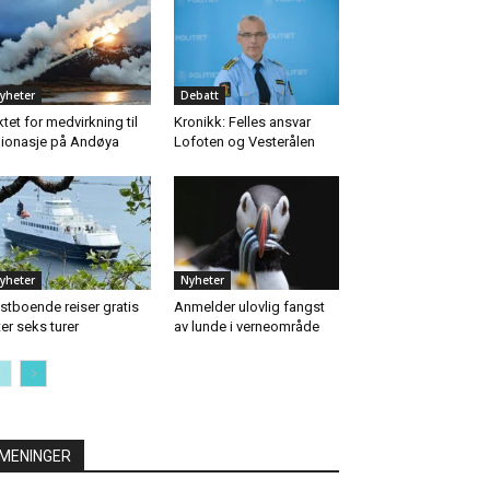
yheter
Debatt
ktet for medvirkning til
Kronikk: Felles ansvar
ionasje på Andøya
Lofoten og Vesterålen
yheter
Nyheter
stboende reiser gratis
Anmelder ulovlig fangst
ter seks turer
av lunde i verneområde
MENINGER