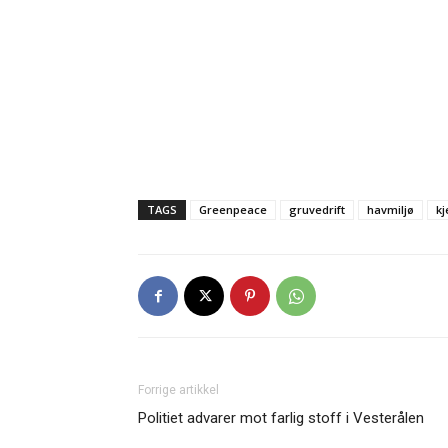
TAGS
Greenpeace
gruvedrift
havmiljø
kj
Forrige artikkel
Politiet advarer mot farlig stoff i Vesterålen