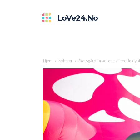
LoVe24.no
Hjem
Nyheter
Skarsgård-brødrene vil redde dyp