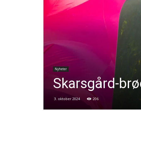
Nyheter
Skarsgård-brø
3. oktober 2024
206