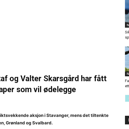
N
Si
sp
N
af og Valter Skarsgård har fått
Fa
et
aper som vil ødelegge
iktsvekkende aksjon i Stavanger, mens det tiltenkte
en, Grønland og Svalbard.