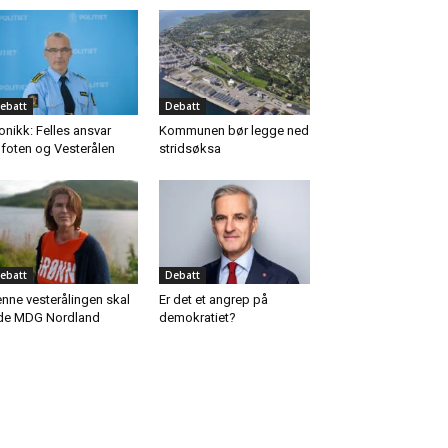
ebatt
Debatt
onikk: Felles ansvar
Kommunen bør legge ned
foten og Vesterålen
stridsøksa
ebatt
Debatt
nne vesterålingen skal
Er det et angrep på
de MDG Nordland
demokratiet?