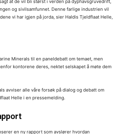
agt at de vil bli størst i verden på dyphavsgruvedrift,
ingen og sivilsamfunnet. Denne farlige industrien vil
ne vi har igjen på jorda, sier Haldis Tjeldflaat Helle,
arine Minerals til en paneldebatt om temaet, men
utenfor kontorene deres, nektet selskapet å møte dem
s avviser alle våre forsøk på dialog og debatt om
flaat Helle i en pressemelding.
apport
serer en ny rapport som avslører hvordan