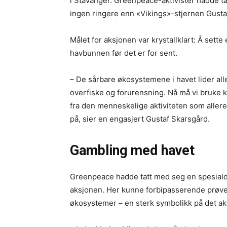
i Stavanger. Greenpeace-aktivister hadde t
ingen ringere enn «Vikings»-stjernen Gustaf
Målet for aksjonen var krystallklart: Å sett
havbunnen før det er for sent.
– De sårbare økosystemene i havet lider all
overfiske og forurensning. Nå må vi bruke 
fra den menneskelige aktiviteten som allere
på, sier en engasjert Gustaf Skarsgård.
Gambling med havet
Greenpeace hadde tatt med seg en spesialde
aksjonen. Her kunne forbipasserende prøve seg
økosystemer – en sterk symbolikk på det ak