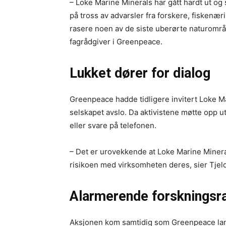
– Loke Marine Minerals har gått hardt ut og s
på tross av advarsler fra forskere, fiskenær
rasere noen av de siste uberørte naturområde
fagrådgiver i Greenpeace.
Lukket dører for dialog
Greenpeace hadde tidligere invitert Loke M
selskapet avslo. Da aktivistene møtte opp 
eller svare på telefonen.
– Det er urovekkende at Loke Marine Mineral
risikoen med virksomheten deres, sier Tjeld
Alarmerende forskningsr
Aksjonen kom samtidig som Greenpeace lan