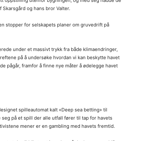
att oppstilling utenfor bygningen, og med seg hadde de
 Skarsgård og hans bror Valter.
e en stopper for selskapets planer om gruvedrift på
erede under et massivt trykk fra både klimaendringer,
kreftene på å undersøke hvordan vi kan beskytte havet
de pågår, framfor å finne nye måter å ødelegge havet
signet spilleautomat kalt «Deep sea betting» til
 på et spill der alle utfall fører til tap for havets
tivistene mener er en gambling med havets fremtid.