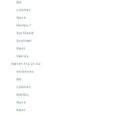
Bø
Leknes
Myre
Melbu *
Sortland
Svolvær
Røst
Værøy
Været fra yr.no
Andenes
Bø
Leknes
Melbu
Myre
Røst