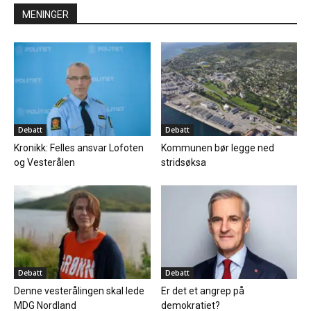
MENINGER
Debatt
Debatt
Kronikk: Felles ansvar Lofoten
Kommunen bør legge ned
og Vesterålen
stridsøksa
Debatt
Debatt
Denne vesterålingen skal lede
Er det et angrep på
MDG Nordland
demokratiet?