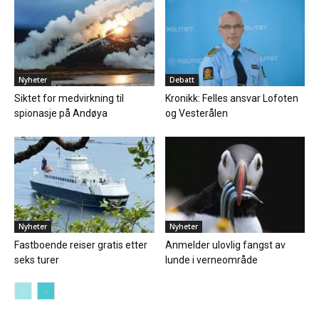
Nyheter
Debatt
Siktet for medvirkning til
Kronikk: Felles ansvar Lofoten
spionasje på Andøya
og Vesterålen
Nyheter
Nyheter
Fastboende reiser gratis etter
Anmelder ulovlig fangst av
seks turer
lunde i verneområde