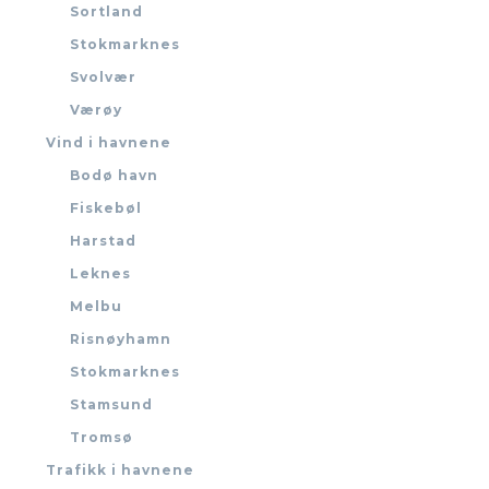
Sortland
Stokmarknes
Svolvær
Værøy
Vind i havnene
Bodø havn
Fiskebøl
Harstad
Leknes
Melbu
Risnøyhamn
Stokmarknes
Stamsund
Tromsø
Trafikk i havnene