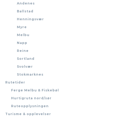
Andenes
Ballstad
Henningsvær
Myre
Melbu
Napp
Reine
Sortland
Svolvær
Stokmarknes
Rutetider
Ferge Melbu & Fiskebøl
Hurtigruta nord/sør
Ruteopplysningen
Turisme & opplevelser