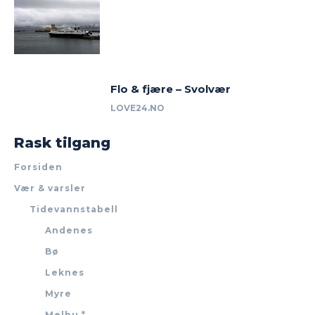
Flo & fjære – Svolvær
LOVE24.NO
Rask tilgang
Forsiden
Vær & varsler
Tidevannstabell
Andenes
Bø
Leknes
Myre
Melbu *