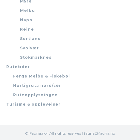
Myre
Melbu
Napp
Reine
Sortland
Svolvær
Stokmarknes
Rutetider
Ferge Melbu & Fiskebøl
Hurtigruta nord/sør
Ruteopplysningen
Turisme & opplevelser
© Fauna.no | All rights reserved | fauna@fauna.no