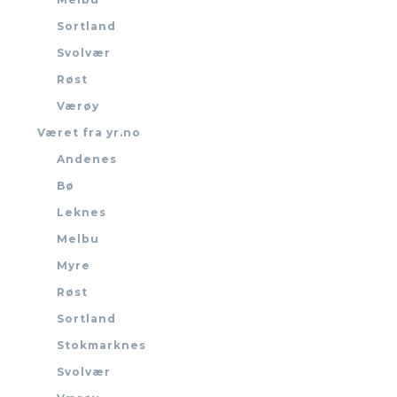
Sortland
Svolvær
Røst
Værøy
Været fra yr.no
Andenes
Bø
Leknes
Melbu
Myre
Røst
Sortland
Stokmarknes
Svolvær