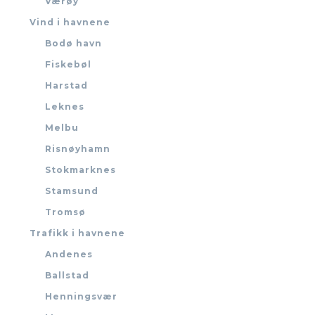
Værøy
Vind i havnene
Bodø havn
Fiskebøl
Harstad
Leknes
Melbu
Risnøyhamn
Stokmarknes
Stamsund
Tromsø
Trafikk i havnene
Andenes
Ballstad
Henningsvær