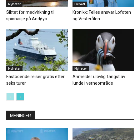
Nyheter
Debatt
Siktet for medvirkning til
Kronikk: Felles ansvar Lofoten
spionasje på Andøya
og Vesterålen
Nyheter
Nyheter
Fastboende reiser gratis etter
Anmelder ulovlig fangst av
seks turer
lunde i verneområde
MENINGER