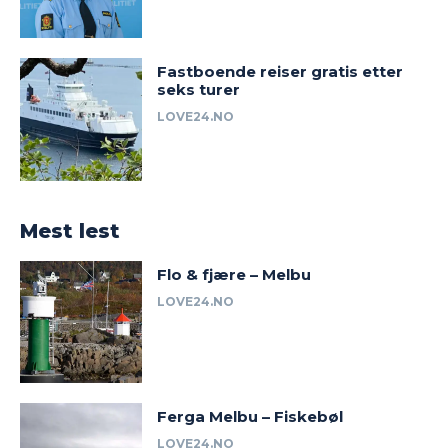
Fastboende reiser gratis etter
seks turer
LOVE24.NO
Mest lest
Flo & fjære – Melbu
LOVE24.NO
Ferga Melbu – Fiskebøl
LOVE24.NO