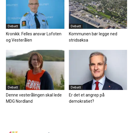
Debatt
Debatt
Kronikk: Felles ansvar Lofoten
Kommunen bør legge ned
og Vesterålen
stridsøksa
Debatt
Debatt
Denne vesterålingen skal lede
Er det et angrep på
MDG Nordland
demokratiet?