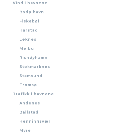
Vind i havnene
Bodø havn
Fiskebøl
Harstad
Leknes
Melbu
Risnøyhamn
Stokmarknes
Stamsund
Tromsø
Trafikk i havnene
Andenes
Ballstad
Henningsvær
Myre