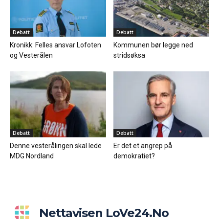
Debatt
Debatt
Kronikk: Felles ansvar Lofoten
Kommunen bør legge ned
og Vesterålen
stridsøksa
Debatt
Debatt
Denne vesterålingen skal lede
Er det et angrep på
MDG Nordland
demokratiet?
Nettavisen LoVe24.no