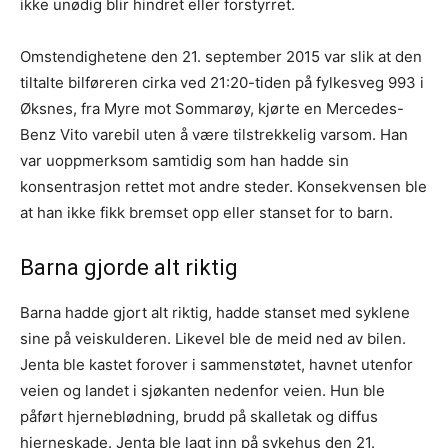
ikke unødig blir hindret eller forstyrret.
Omstendighetene den 21. september 2015 var slik at den
tiltalte bilføreren cirka ved 21:20-tiden på fylkesveg 993 i
Øksnes, fra Myre mot Sommarøy, kjørte en Mercedes-
Benz Vito varebil uten å være tilstrekkelig varsom. Han
var uoppmerksom samtidig som han hadde sin
konsentrasjon rettet mot andre steder. Konsekvensen ble
at han ikke fikk bremset opp eller stanset for to barn.
Barna gjorde alt riktig
Barna hadde gjort alt riktig, hadde stanset med syklene
sine på veiskulderen. Likevel ble de meid ned av bilen.
Jenta ble kastet forover i sammenstøtet, havnet utenfor
veien og landet i sjøkanten nedenfor veien. Hun ble
påført hjerneblødning, brudd på skalletak og diffus
hjerneskade. Jenta ble lagt inn på sykehus den 21.