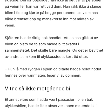
skjedde. Derfor oppdaget han ikke at det var to personer
på veien før han var rett ved dem. Han rakk ikke å stanse
bilen i tide og kjørte på begge personene, selv om han
både bremset opp og manøvrerte inn mot midten av
veien.
Sjåføren hadde riktig nok handlet rett da han gikk ut av
bilen og bisto de to som hadde blitt skadet i
sammenstøtet. Det skulle bare mangle. Og det er bevitnet
av andre som kom til ulykkesstedet kort tid etter.
– Hun lå med ryggen i sjøen og tiltalte hadde holdt hodet
hennes over vannflaten, leser vi av dommen.
Vitne så ikke motgående bil
Et annet vitne som hadde vært passasjer i bilen bak
ulykkesbilen, hadde ikke observert noen møtende bil i