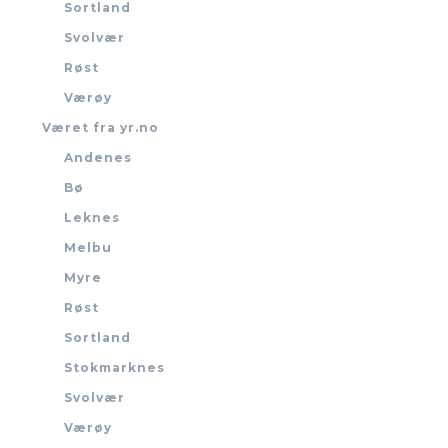
Sortland
Svolvær
Røst
Værøy
Været fra yr.no
Andenes
Bø
Leknes
Melbu
Myre
Røst
Sortland
Stokmarknes
Svolvær
Værøy