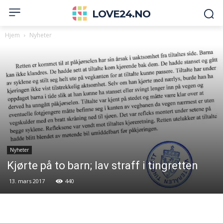
LOVE24.NO
Hjem
Nyheter
Nyheter
Kjørte på to barn; lav straff i tingretten
13. mars 2017
440