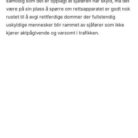
samtidig som det er opplagt at sjåføren har skyld, må det
være på sin plass å spørre om rettsapparatet er godt nok
rustet til å avgi rettferdige dommer der fullstendig
uskyldige mennesker blir rammet av sjåfører som ikke
kjører aktpågivende og varsomt i trafikken.