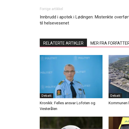
Forrige artikkel
Innbrudd i apotek i Lødingen: Mistenkte overfør
til helsevesenet
RELATERTE ARTIKLER
MER FRA FORFATTE
Debatt
Debatt
Kronikk: Felles ansvar Lofoten og
Kommunen b
Vesterålen