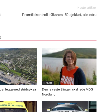
Neste artikkel
t
Promillekontroll i Øksnes: 50 sjekket, alle edru
R
Debatt
ør legge ned stridsøksa
Denne vesterålingen skal lede MDG
Nordland