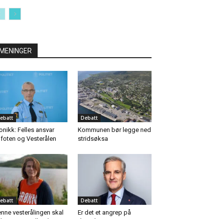
MENINGER
ebatt
Debatt
onikk: Felles ansvar
Kommunen bør legge ned
foten og Vesterålen
stridsøksa
ebatt
Debatt
nne vesterålingen skal
Er det et angrep på