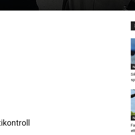
N
Si
sp
N
ikontroll
Fa
et