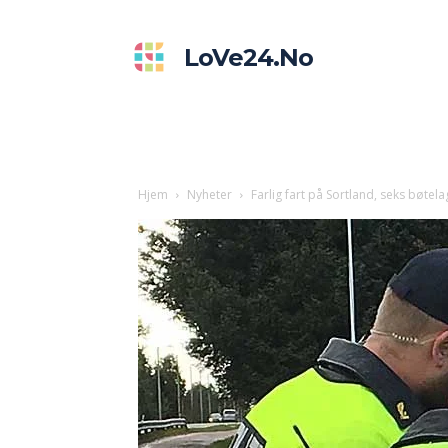
LoVe24.no
Hjem
Nyheter
Farlig fart på Sortland, seks bøtelag