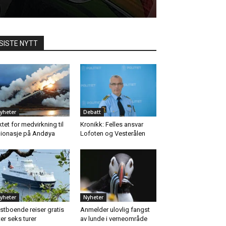
SISTE NYTT
yheter
Debatt
ktet for medvirkning til
Kronikk: Felles ansvar
ionasje på Andøya
Lofoten og Vesterålen
yheter
Nyheter
stboende reiser gratis
Anmelder ulovlig fangst
ter seks turer
av lunde i verneområde