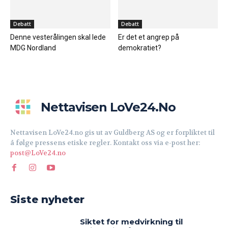
Debatt
Debatt
Denne vesterålingen skal lede
Er det et angrep på
MDG Nordland
demokratiet?
Nettavisen LoVe24.no
Nettavisen LoVe24.no gis ut av Guldberg AS og er forpliktet til
å følge pressens etiske regler. Kontakt oss via e-post her:
post@LoVe24.no
Siste nyheter
Siktet for medvirkning til