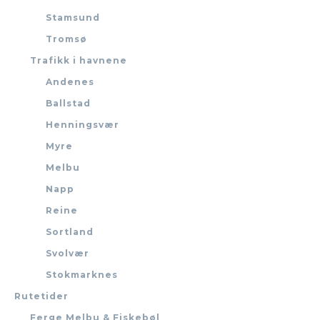
Stamsund
Tromsø
Trafikk i havnene
Andenes
Ballstad
Henningsvær
Myre
Melbu
Napp
Reine
Sortland
Svolvær
Stokmarknes
Rutetider
Ferge Melbu & Fiskebøl