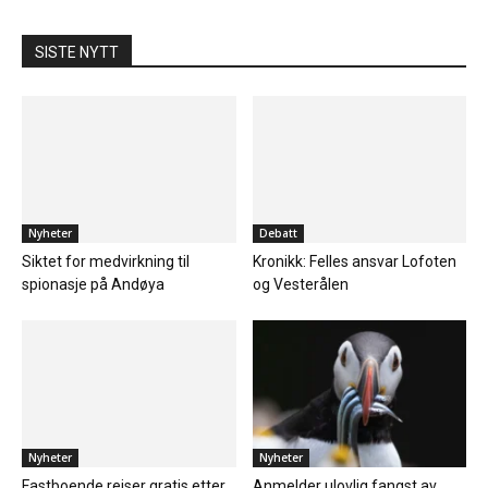
SISTE NYTT
Nyheter
Debatt
Siktet for medvirkning til
Kronikk: Felles ansvar Lofoten
spionasje på Andøya
og Vesterålen
Nyheter
Nyheter
Fastboende reiser gratis etter
Anmelder ulovlig fangst av