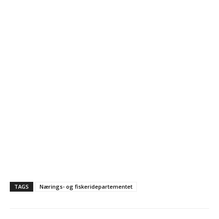
TAGS
Nærings- og fiskeridepartementet