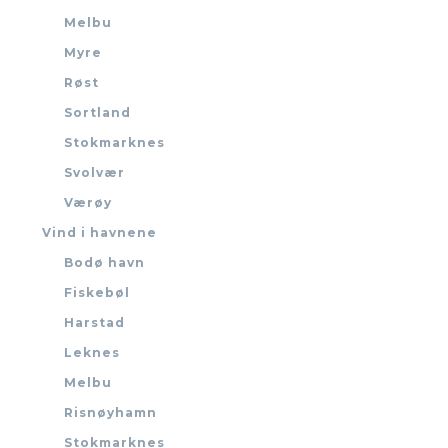
Melbu
Myre
Røst
Sortland
Stokmarknes
Svolvær
Værøy
Vind i havnene
Bodø havn
Fiskebøl
Harstad
Leknes
Melbu
Risnøyhamn
Stokmarknes