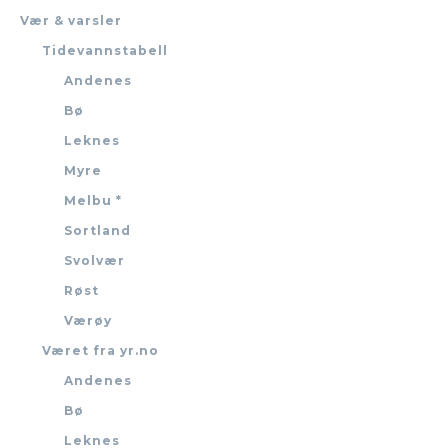
Vær & varsler
Tidevannstabell
Andenes
Bø
Leknes
Myre
Melbu *
Sortland
Svolvær
Røst
Værøy
Været fra yr.no
Andenes
Bø
Leknes