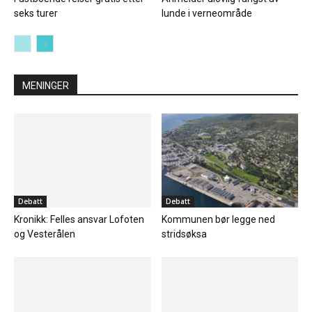
seks turer
lunde i verneområde
MENINGER
Debatt
Debatt
Kronikk: Felles ansvar Lofoten
Kommunen bør legge ned
og Vesterålen
stridsøksa