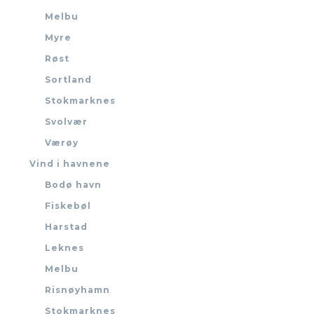
Melbu
Myre
Røst
Sortland
Stokmarknes
Svolvær
Værøy
Vind i havnene
Bodø havn
Fiskebøl
Harstad
Leknes
Melbu
Risnøyhamn
Stokmarknes