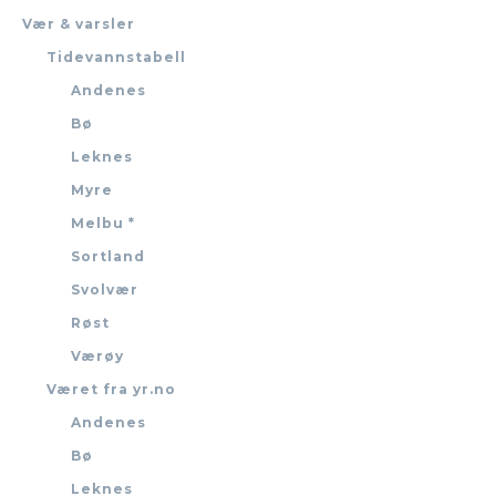
Vær & varsler
Tidevannstabell
Andenes
Bø
Leknes
Myre
Melbu *
Sortland
Svolvær
Røst
Værøy
Været fra yr.no
Andenes
Bø
Leknes