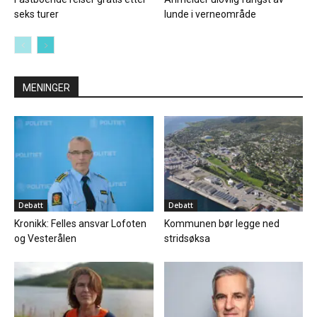
seks turer
lunde i verneområde
MENINGER
Debatt
Debatt
Kronikk: Felles ansvar Lofoten
Kommunen bør legge ned
og Vesterålen
stridsøksa