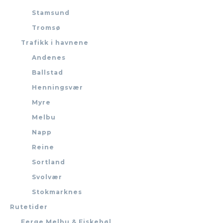
Stamsund
Tromsø
Trafikk i havnene
Andenes
Ballstad
Henningsvær
Myre
Melbu
Napp
Reine
Sortland
Svolvær
Stokmarknes
Rutetider
Ferge Melbu & Fiskebøl