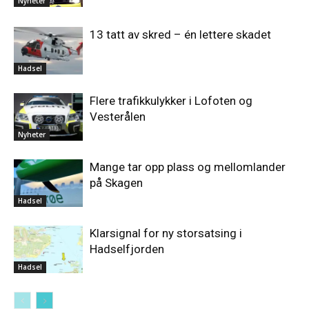
Nyheter
13 tatt av skred – én lettere skadet
Hadsel
Flere trafikkulykker i Lofoten og
Vesterålen
Nyheter
Mange tar opp plass og mellomlander
på Skagen
Hadsel
Klarsignal for ny storsatsing i
Hadselfjorden
Hadsel