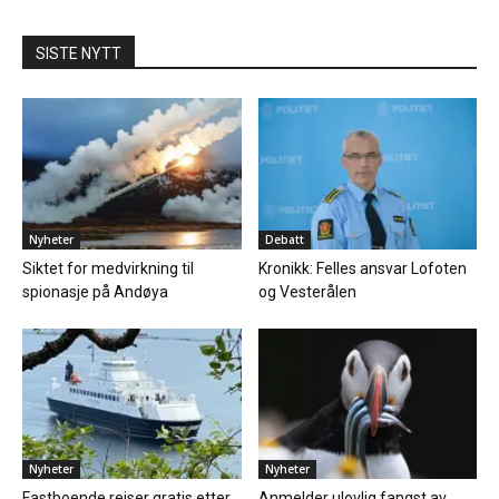
SISTE NYTT
Nyheter
Debatt
Siktet for medvirkning til
Kronikk: Felles ansvar Lofoten
spionasje på Andøya
og Vesterålen
Nyheter
Nyheter
Fastboende reiser gratis etter
Anmelder ulovlig fangst av