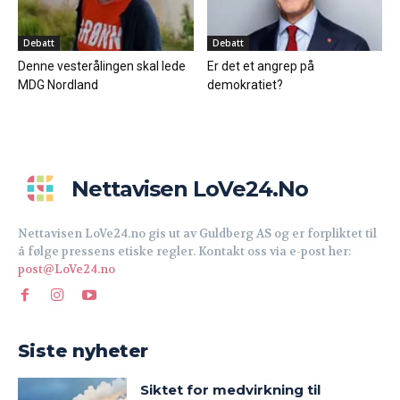
Debatt
Debatt
Denne vesterålingen skal lede
Er det et angrep på
MDG Nordland
demokratiet?
Nettavisen LoVe24.no
Nettavisen LoVe24.no gis ut av Guldberg AS og er forpliktet til
å følge pressens etiske regler. Kontakt oss via e-post her:
post@LoVe24.no
Siste nyheter
Siktet for medvirkning til