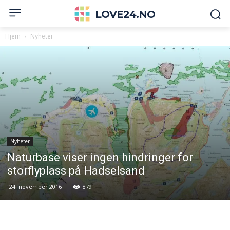
LOVE24.NO
Hjem
Nyheter
Nyheter
Naturbase viser ingen hindringer for
storflyplass på Hadselsand
24. november 2016
879