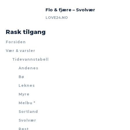
Flo & fjære – Svolvær
LOVE24.NO
Rask tilgang
Forsiden
Vær & varsler
Tidevannstabell
Andenes
Bø
Leknes
Myre
Melbu *
Sortland
Svolvær
Røst