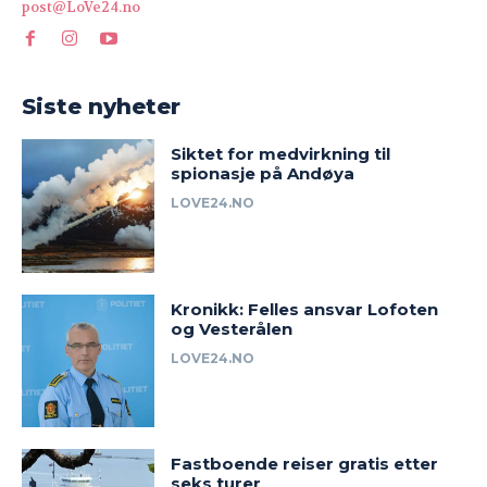
post@LoVe24.no
Siste nyheter
Siktet for medvirkning til
spionasje på Andøya
LOVE24.NO
Kronikk: Felles ansvar Lofoten
og Vesterålen
LOVE24.NO
Fastboende reiser gratis etter
seks turer