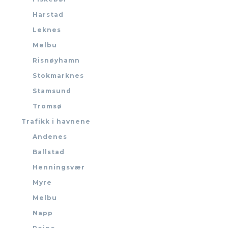
Harstad
Leknes
Melbu
Risnøyhamn
Stokmarknes
Stamsund
Tromsø
Trafikk i havnene
Andenes
Ballstad
Henningsvær
Myre
Melbu
Napp