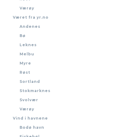
Værøy
Været fra yr.no
Andenes
Bø
Leknes
Melbu
Myre
Røst
Sortland
Stokmarknes
Svolvær
Værøy
Vind i havnene
Bodø havn
Fiskebøl