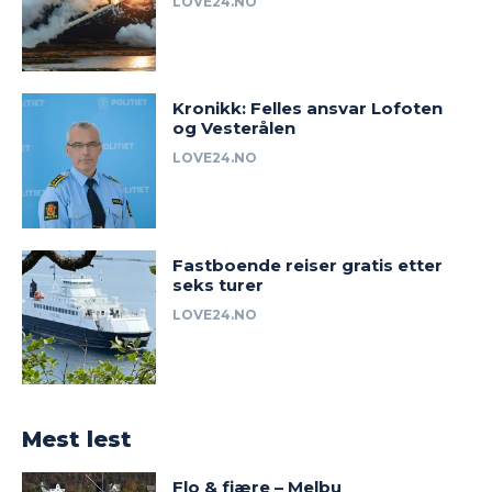
LOVE24.NO
Kronikk: Felles ansvar Lofoten
og Vesterålen
LOVE24.NO
Fastboende reiser gratis etter
seks turer
LOVE24.NO
Mest lest
Flo & fjære – Melbu