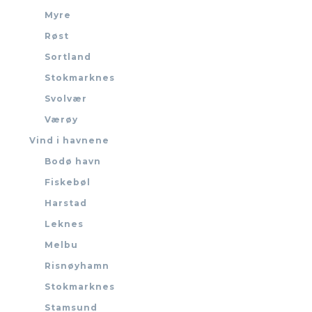
Myre
Røst
Sortland
Stokmarknes
Svolvær
Værøy
Vind i havnene
Bodø havn
Fiskebøl
Harstad
Leknes
Melbu
Risnøyhamn
Stokmarknes
Stamsund