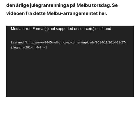
den årlige julegrantenninga på Melbu torsdag. Se
videoen fra dette Melbu-arrangementet her.
Videoavspiller
Media error: Format(s) not supported or source(s) not found
Last ned fil: http://www.8445melbu.no/wp-content/uploads/2014/11/2014-11-27-
julegrana-2014.m4v?_=1