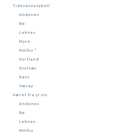
Tidevannstabell
Andenes
Bø
Leknes
Myre
Melbu *
Sortland
Svolvær
Røst
Værøy
Været fra yr.no
Andenes
Bø
Leknes
Melbu