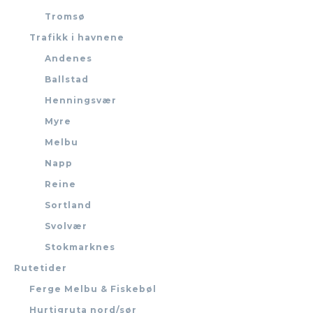
Tromsø
Trafikk i havnene
Andenes
Ballstad
Henningsvær
Myre
Melbu
Napp
Reine
Sortland
Svolvær
Stokmarknes
Rutetider
Ferge Melbu & Fiskebøl
Hurtigruta nord/sør