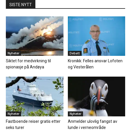
SISTE NYTT
Nyheter
Debatt
Siktet for medvirkning til
Kronikk: Felles ansvar Lofoten
spionasje på Andøya
og Vesterålen
Nyheter
Nyheter
Fastboende reiser gratis etter
Anmelder ulovlig fangst av
seks turer
lunde i verneområde