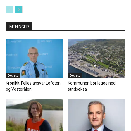
MENINGER
Debatt
Debatt
Kronikk: Felles ansvar Lofoten
Kommunen bør legge ned
og Vesterålen
stridsøksa