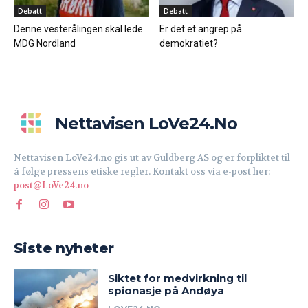
Debatt
Debatt
Denne vesterålingen skal lede
Er det et angrep på
MDG Nordland
demokratiet?
Nettavisen LoVe24.no
Nettavisen LoVe24.no gis ut av Guldberg AS og er forpliktet til
å følge pressens etiske regler. Kontakt oss via e-post her:
post@LoVe24.no
Siste nyheter
Siktet for medvirkning til
spionasje på Andøya