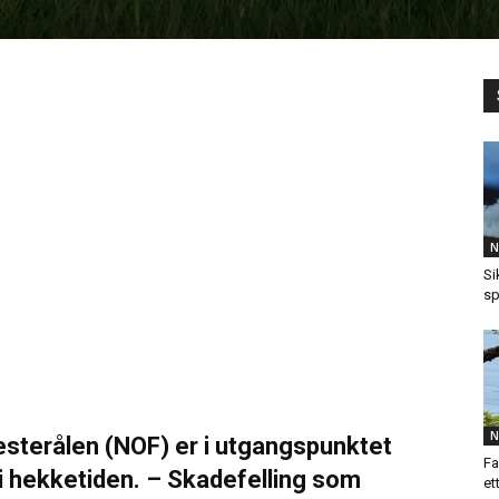
N
Si
sp
N
Vesterålen (NOF) er i utgangspunktet
Fa
 i hekketiden. – Skadefelling som
et