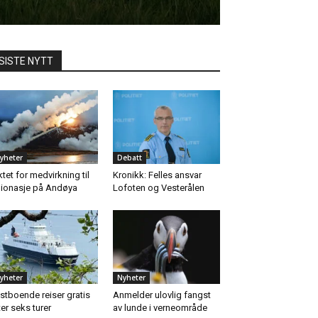
SISTE NYTT
yheter
Debatt
ktet for medvirkning til
Kronikk: Felles ansvar
ionasje på Andøya
Lofoten og Vesterålen
yheter
Nyheter
stboende reiser gratis
Anmelder ulovlig fangst
ter seks turer
av lunde i verneområde