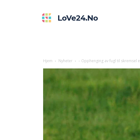
LoVe24.no
Hjem
Nyheter
– Opphenging av fugl til skremsel 