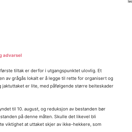
le
g advarsel
ørste tiltak er derfor i utgangspunktet ulovlig. Et
n av grågås lokalt er å legge til rette for organisert og
, og jaktuttaket er lite, med påfølgende større beiteskader
kyndet til 10. august, og reduksjon av bestanden bør
standen på denne måten. Skulle det likevel bli
e viktighet at uttaket skjer av ikke-hekkere, som