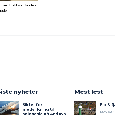
men utpekt som landets
mråde
o
Siste nyheter
Mest lest
Siktet for
Flo & f
medvirkning til
LOVE24
spionasje på Andøya