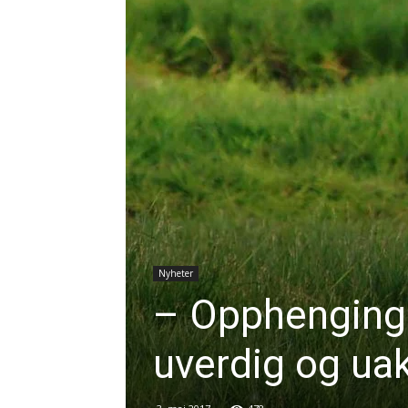
Nyheter
– Opphenging a
uverdig og ua