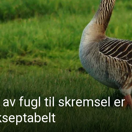
v fugl til skremsel er
kseptabelt