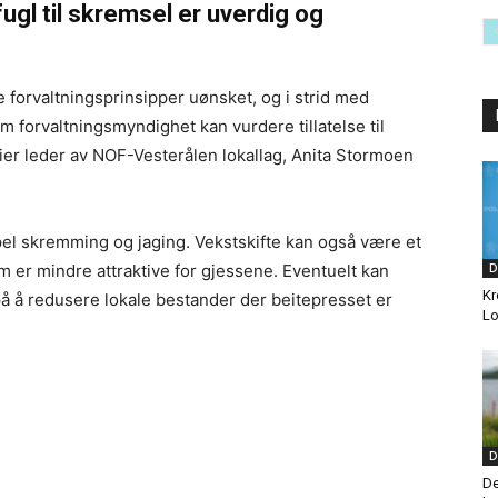
fugl til skremsel er uverdig og
e forvaltningsprinsipper uønsket, og i strid med
forvaltningsmyndighet kan vurdere tillatelse til
 sier leder av NOF-Vesterålen lokallag, Anita Stormoen
pel skremming og jaging. Vekstskifte kan også være et
D
m er mindre attraktive for gjessene. Eventuelt kan
Kr
å å redusere lokale bestander der beitepresset er
Lo
D
De