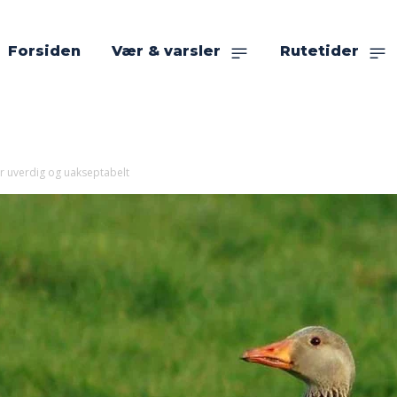
Forsiden
Vær & varsler
Rutetider
er uverdig og uakseptabelt