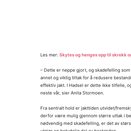
Les mer:
Skytes og henges opp til skrekk o
– Dette er neppe gjort, og skadefelling som f
annet og viktig tiltak for å redusere bestande
effektiv jakt. I Hadsel er dette ikke tilfelle
neste vår, sier Anita Stormoen.
Fra sentralt hold er jakttiden utvidet/frems
derfor være mulig gjennom større uttak i be
nødvendig med skadefelling, er det av størst
utgjør en betydelig del av bestanden.