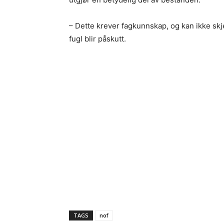
– Dette krever fagkunnskap, og kan ikke skje
fugl blir påskutt.
TAGS
nof