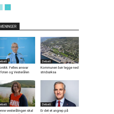
MENINGER
ebatt
Debatt
onikk: Felles ansvar
Kommunen bør legge ned
foten og Vesterålen
stridsøksa
ebatt
Debatt
nne vesterålingen skal
Er det et angrep på