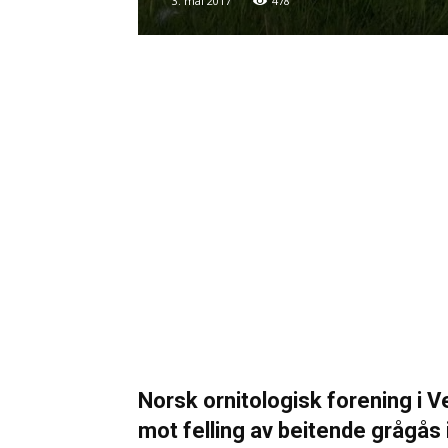
3. mai 2017
478
Norsk ornitologisk forening i 
mot felling av beitende grågås