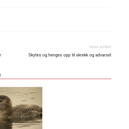
Neste artikkel
r
Skytes og henges opp til skrekk og advarsel
R