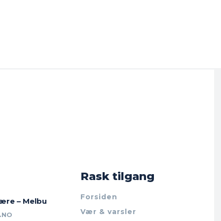
Rask tilgang
Forsiden
jære – Melbu
Vær & varsler
.NO