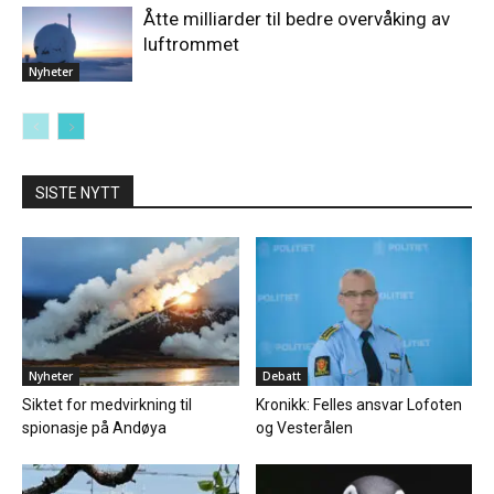
Åtte milliarder til bedre overvåking av
luftrommet
Nyheter
SISTE NYTT
Nyheter
Debatt
Siktet for medvirkning til
Kronikk: Felles ansvar Lofoten
spionasje på Andøya
og Vesterålen