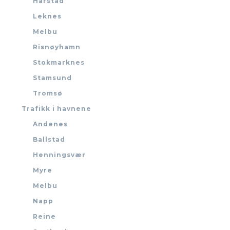
Harstad
Leknes
Melbu
Risnøyhamn
Stokmarknes
Stamsund
Tromsø
Trafikk i havnene
Andenes
Ballstad
Henningsvær
Myre
Melbu
Napp
Reine