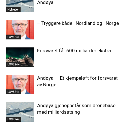
Andøya
Nyheter
– Tryggere både i Nordland og i Norge
LOVE24+
Forsvaret får 600 milliarder ekstra
LOVE24+
Andøya: – Et kjempeløft for forsvaret
av Norge
LOVE24+
Andøya gjenoppstår som dronebase
med milliardsatsing
LOVE24+