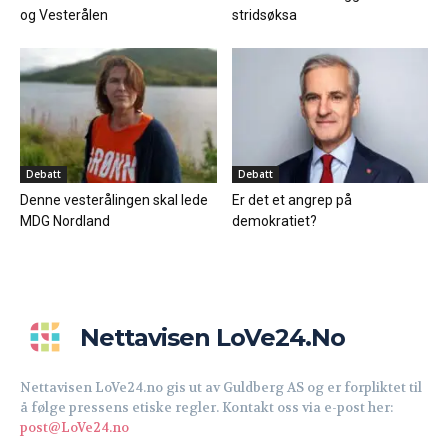
og Vesterålen
stridsøksa
Debatt
Debatt
Denne vesterålingen skal lede
Er det et angrep på
MDG Nordland
demokratiet?
Nettavisen LoVe24.no
Nettavisen LoVe24.no gis ut av Guldberg AS og er forpliktet til
å følge pressens etiske regler. Kontakt oss via e-post her:
post@LoVe24.no