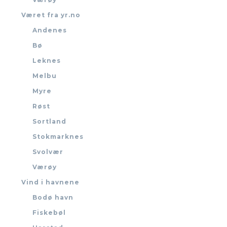
Været fra yr.no
Andenes
Bø
Leknes
Melbu
Myre
Røst
Sortland
Stokmarknes
Svolvær
Værøy
Vind i havnene
Bodø havn
Fiskebøl