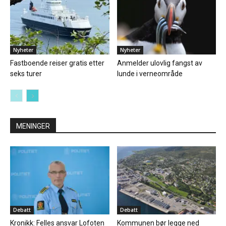
Nyheter
Nyheter
Fastboende reiser gratis etter
Anmelder ulovlig fangst av
seks turer
lunde i verneområde
MENINGER
Debatt
Debatt
Kronikk: Felles ansvar Lofoten
Kommunen bør legge ned