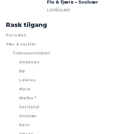
Flo & fjære – Svolvær
LOVE24.NO
Rask tilgang
Forsiden
Vær & varsler
Tidevannstabell
Andenes
Bø
Leknes
Myre
Melbu *
Sortland
Svolvær
Røst
Værøy