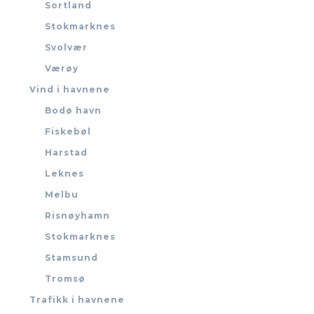
Sortland
Stokmarknes
Svolvær
Værøy
Vind i havnene
Bodø havn
Fiskebøl
Harstad
Leknes
Melbu
Risnøyhamn
Stokmarknes
Stamsund
Tromsø
Trafikk i havnene