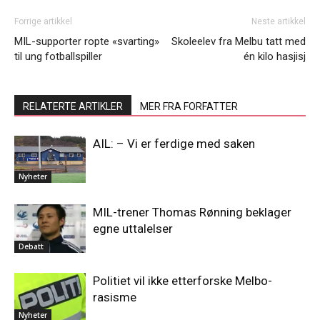
Forrige artikkel
Neste artikkel
MIL-supporter ropte «svarting»
Skoleelev fra Melbu tatt med
til ung fotballspiller
én kilo hasjisj
RELATERTE ARTIKLER
MER FRA FORFATTER
AIL: – Vi er ferdige med saken
Nyheter
MIL-trener Thomas Rønning beklager
egne uttalelser
Debatt
Politiet vil ikke etterforske Melbo-
rasisme
Nyheter