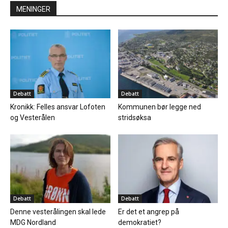
MENINGER
Debatt
Debatt
Kronikk: Felles ansvar Lofoten
Kommunen bør legge ned
og Vesterålen
stridsøksa
Debatt
Debatt
Denne vesterålingen skal lede
Er det et angrep på
MDG Nordland
demokratiet?