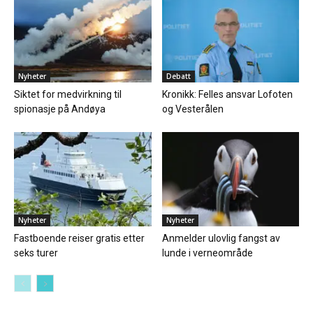
Nyheter
Debatt
Siktet for medvirkning til
Kronikk: Felles ansvar Lofoten
spionasje på Andøya
og Vesterålen
Nyheter
Nyheter
Fastboende reiser gratis etter
Anmelder ulovlig fangst av
seks turer
lunde i verneområde