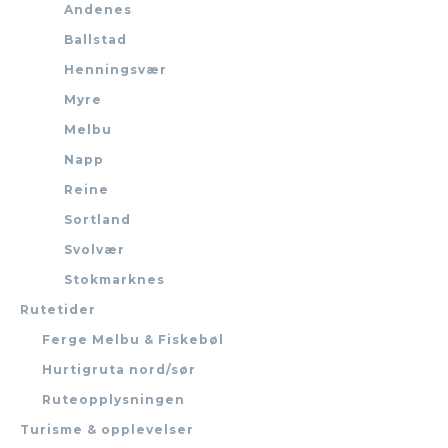
Andenes
Ballstad
Henningsvær
Myre
Melbu
Napp
Reine
Sortland
Svolvær
Stokmarknes
Rutetider
Ferge Melbu & Fiskebøl
Hurtigruta nord/sør
Ruteopplysningen
Turisme & opplevelser