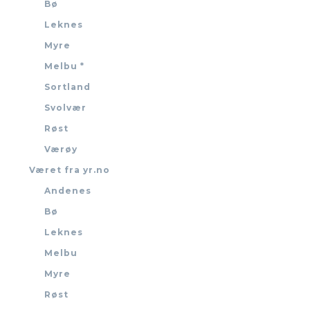
Bø
Leknes
Myre
Melbu *
Sortland
Svolvær
Røst
Værøy
Været fra yr.no
Andenes
Bø
Leknes
Melbu
Myre
Røst