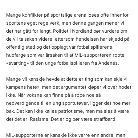
Mange konflikter på sportslige arena løses ofte innenfor
sportens eget regelverk, men denne gangen mener vi
det har gått for langt. Politiet i Nordland bør vurdere om
de vil ta saken videre, ettersom hendelsen har skjedd på
offentlig sted og det opplagt var fotballspillerens
hudfarge som var årsaken til at MIL-supporteren ropte
«svarting» til den unge fotballspilleren fra Andenes.
Mange vil kanskje hevde at dette er ting som kan skje «i
kampens hete», men det argumentet kjøper vi over hodet
ikke. Når voksne kan finne på å rope noe så
nedverdigende til en ung sportutøver, ligger det noe mer
bak. Det kan ikke kalles patriotisme, men må sies å være
det det er: Rasisme! Det er og bør være straffbart!
MIL-supporterne er kanskje ikke verre enn andre, men