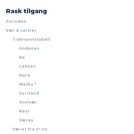
Rask tilgang
Forsiden
Vær & varsler
Tidevannstabell
Andenes
Bø
Leknes
Myre
Melbu *
Sortland
Svolvær
Røst
Værøy
Været fra yr.no