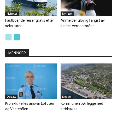
Nyheter
Nyheter
Fastboende reiser gratis etter
Anmelder ulovlig fangst av
seks turer
lunde i verneområde
MENINGER
Debatt
Debatt
Kronikk: Felles ansvar Lofoten
Kommunen bør legge ned
og Vesterålen
stridsøksa