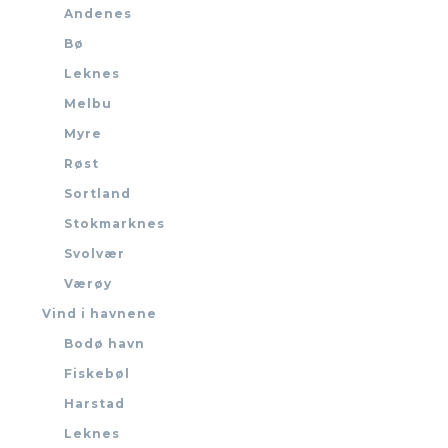
Andenes
Bø
Leknes
Melbu
Myre
Røst
Sortland
Stokmarknes
Svolvær
Værøy
Vind i havnene
Bodø havn
Fiskebøl
Harstad
Leknes