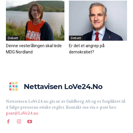
Debatt
Debatt
Denne vesterålingen skal lede
Er det et angrep på
MDG Nordland
demokratiet?
Nettavisen LoVe24.no
Nettavisen LoVe24.no gis ut av Guldberg AS og er forpliktet til
å følge pressens etiske regler. Kontakt oss via e-post her:
post@LoVe24.no