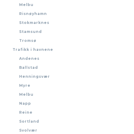
Melbu
Risnøyhamn
Stokmarknes
Stamsund
Tromsø
Trafikk i havnene
Andenes
Ballstad
Henningsvær
Myre
Melbu
Napp
Reine
Sortland
Svolvær