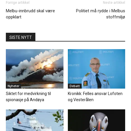
Forrige artikkel
Neste artikkel
Melbu-innbrudd skal være
Politiet må rydde i Melbus
oppklart
stoffmiljø
SISTE NYTT
Nyheter
Debatt
Siktet for medvirkning til
Kronikk: Felles ansvar Lofoten
spionasje på Andøya
og Vesterålen