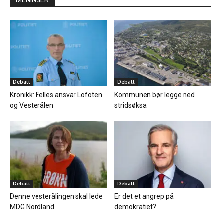
Debatt
Debatt
Kronikk: Felles ansvar Lofoten
Kommunen bør legge ned
og Vesterålen
stridsøksa
Debatt
Debatt
Denne vesterålingen skal lede
Er det et angrep på
MDG Nordland
demokratiet?