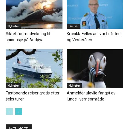
Nyheter
Debatt
Siktet for medvirkning til
Kronikk: Felles ansvar Lofoten
spionasje på Andøya
og Vesterålen
Nyheter
Nyheter
Fastboende reiser gratis etter
Anmelder ulovlig fangst av
seks turer
lunde i verneområde
MENINGER