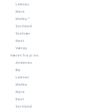
Leknes
Myre
Melbu *
Sortland
Svolvær
Røst
Værøy
Været fra yr.no
Andenes
Bø
Leknes
Melbu
Myre
Røst
Sortland