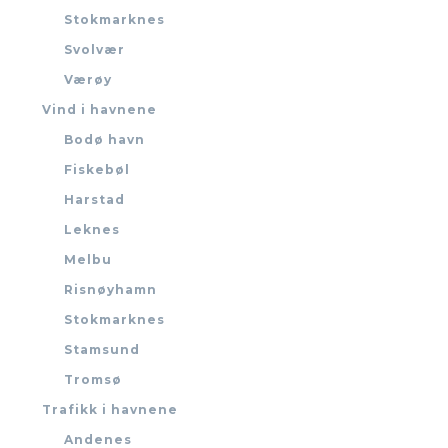
Stokmarknes
Svolvær
Værøy
Vind i havnene
Bodø havn
Fiskebøl
Harstad
Leknes
Melbu
Risnøyhamn
Stokmarknes
Stamsund
Tromsø
Trafikk i havnene
Andenes