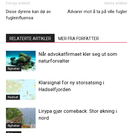
Forrige artikkel
Neste artikkel
Disse dyrene kan dø av
Advarer mot å ta på ville fugler
fugleinfluensa
RELATERTE ARTIKLER
MER FRA FORFATTER
Når advokatfirmaet kler seg ut som
naturforvalter
Nyheter
Klarsignal for ny storsatsing i
Hadselfjorden
Hadsel
Lirypa gjør comeback: Stor økning i
nord
Nyheter