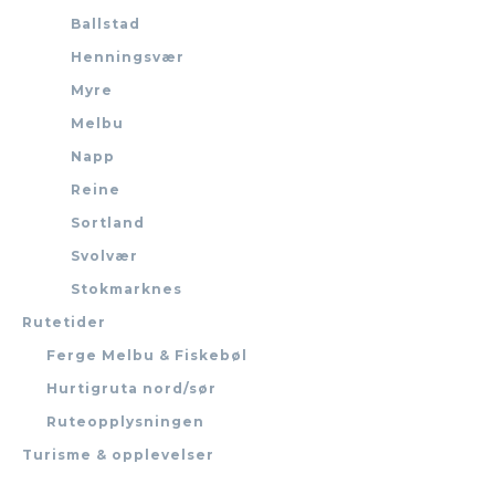
Ballstad
Henningsvær
Myre
Melbu
Napp
Reine
Sortland
Svolvær
Stokmarknes
Rutetider
Ferge Melbu & Fiskebøl
Hurtigruta nord/sør
Ruteopplysningen
Turisme & opplevelser