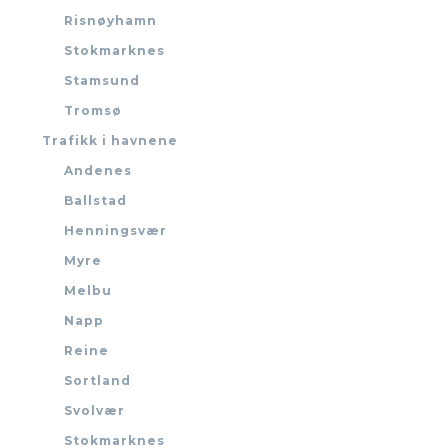
Risnøyhamn
Stokmarknes
Stamsund
Tromsø
Trafikk i havnene
Andenes
Ballstad
Henningsvær
Myre
Melbu
Napp
Reine
Sortland
Svolvær
Stokmarknes