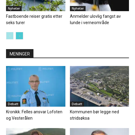
Nyheter
Nyheter
Fastboende reiser gratis etter
Anmelder ulovlig fangst av
seks turer
lunde i verneområde
MENINGER
Debatt
Debatt
Kronikk: Felles ansvar Lofoten
Kommunen bør legge ned
og Vesterålen
stridsøksa