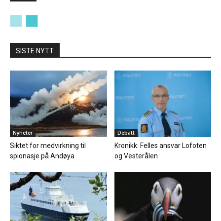
SISTE NYTT
Nyheter
Debatt
Siktet for medvirkning til
Kronikk: Felles ansvar Lofoten
spionasje på Andøya
og Vesterålen