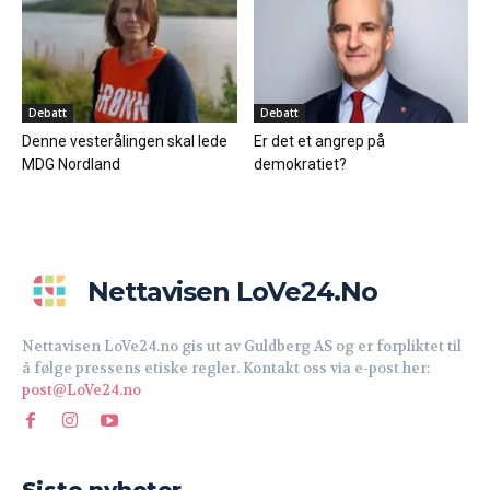
Debatt
Debatt
Denne vesterålingen skal lede
Er det et angrep på
MDG Nordland
demokratiet?
Nettavisen LoVe24.no
Nettavisen LoVe24.no gis ut av Guldberg AS og er forpliktet til
å følge pressens etiske regler. Kontakt oss via e-post her:
post@LoVe24.no
Siste nyheter