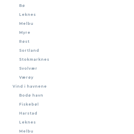
Bø
Leknes
Melbu
Myre
Røst
Sortland
Stokmarknes
Svolvær
Værøy
Vind i havnene
Bodø havn
Fiskebøl
Harstad
Leknes
Melbu