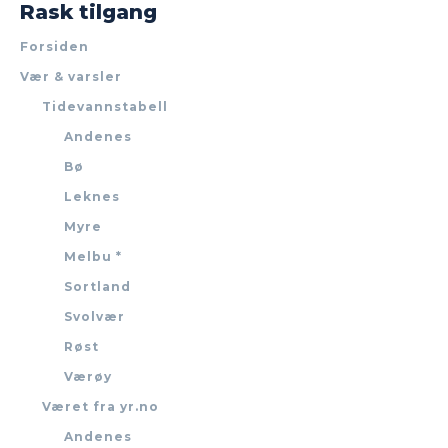
Rask tilgang
Forsiden
Vær & varsler
Tidevannstabell
Andenes
Bø
Leknes
Myre
Melbu *
Sortland
Svolvær
Røst
Værøy
Været fra yr.no
Andenes