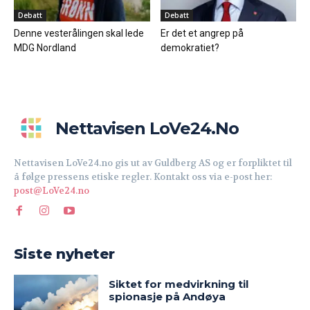
Debatt
Debatt
Denne vesterålingen skal lede
Er det et angrep på
MDG Nordland
demokratiet?
Nettavisen LoVe24.no
Nettavisen LoVe24.no gis ut av Guldberg AS og er forpliktet til
å følge pressens etiske regler. Kontakt oss via e-post her:
post@LoVe24.no
Siste nyheter
Siktet for medvirkning til
spionasje på Andøya