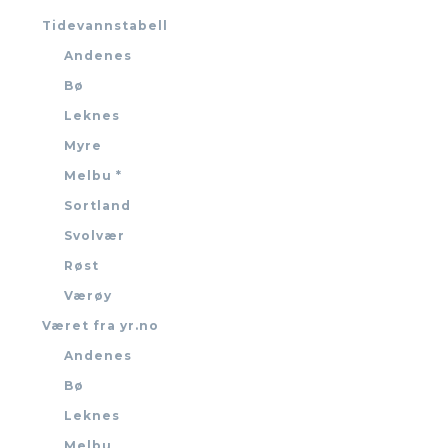
Tidevannstabell
Andenes
Bø
Leknes
Myre
Melbu *
Sortland
Svolvær
Røst
Værøy
Været fra yr.no
Andenes
Bø
Leknes
Melbu