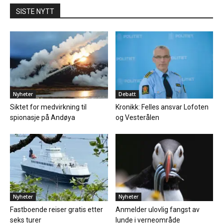
SISTE NYTT
Nyheter
Debatt
Siktet for medvirkning til
Kronikk: Felles ansvar Lofoten
spionasje på Andøya
og Vesterålen
Nyheter
Nyheter
Fastboende reiser gratis etter
Anmelder ulovlig fangst av
seks turer
lunde i verneområde