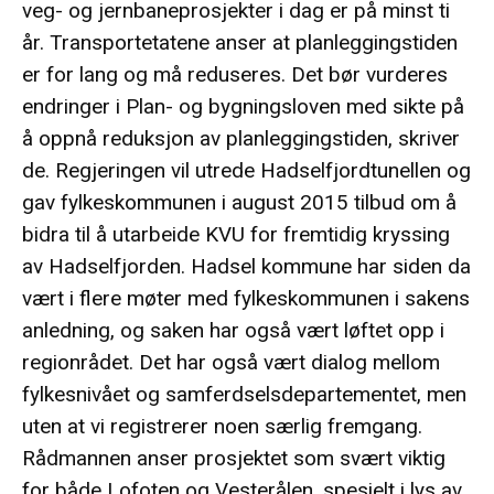
veg- og jernbaneprosjekter i dag er på minst ti
år. Transportetatene anser at planleggingstiden
er for lang og må reduseres. Det bør vurderes
endringer i Plan- og bygningsloven med sikte på
å oppnå reduksjon av planleggingstiden, skriver
de. Regjeringen vil utrede Hadselfjordtunellen og
gav fylkeskommunen i august 2015 tilbud om å
bidra til å utarbeide KVU for fremtidig kryssing
av Hadselfjorden. Hadsel kommune har siden da
vært i flere møter med fylkeskommunen i sakens
anledning, og saken har også vært løftet opp i
regionrådet. Det har også vært dialog mellom
fylkesnivået og samferdselsdepartementet, men
uten at vi registrerer noen særlig fremgang.
Rådmannen anser prosjektet som svært viktig
for både Lofoten og Vesterålen, spesielt i lys av