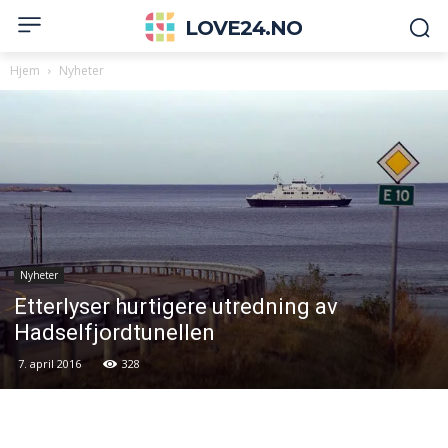
LOVE24.NO
Hjem
Nyheter
Nyheter
Etterlyser hurtigere utredning av
Hadselfjordtunellen
7. april 2016
328