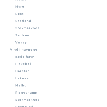
Myre
Røst
Sortland
Stokmarknes
Svolvær
Værøy
Vind i havnene
Bodø havn
Fiskebøl
Harstad
Leknes
Melbu
Risnøyhamn
Stokmarknes
Stamsund