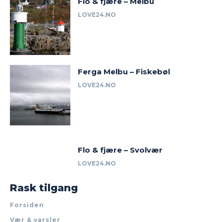
Flo & fjære – Melbu
LOVE24.NO
Ferga Melbu – Fiskebøl
LOVE24.NO
Flo & fjære – Svolvær
LOVE24.NO
Rask tilgang
Forsiden
Vær & varsler