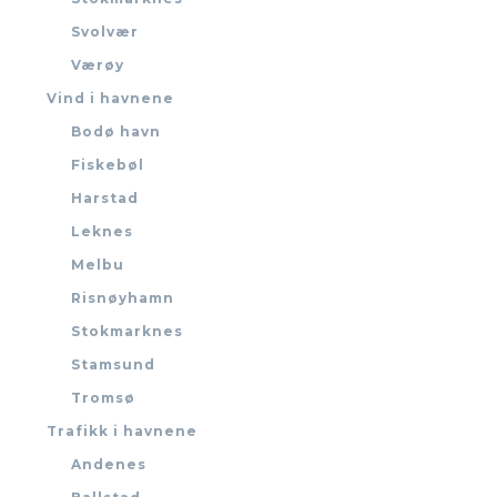
Svolvær
Værøy
Vind i havnene
Bodø havn
Fiskebøl
Harstad
Leknes
Melbu
Risnøyhamn
Stokmarknes
Stamsund
Tromsø
Trafikk i havnene
Andenes