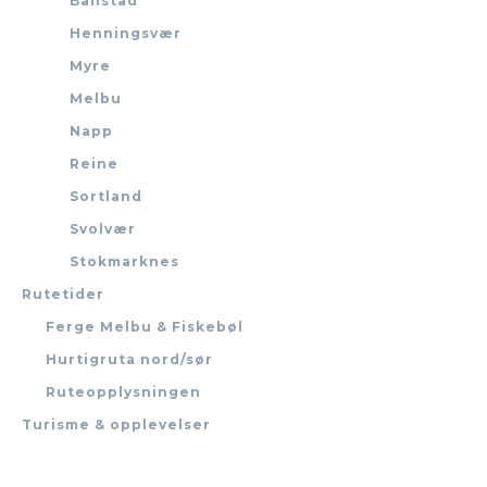
Ballstad
Henningsvær
Myre
Melbu
Napp
Reine
Sortland
Svolvær
Stokmarknes
Rutetider
Ferge Melbu & Fiskebøl
Hurtigruta nord/sør
Ruteopplysningen
Turisme & opplevelser