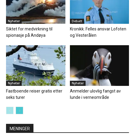
Nyheter
Debatt
Siktet for medvirkning til
Kronikk: Felles ansvar Lofoten
spionasje på Andøya
og Vesterålen
Nyheter
Nyheter
Fastboende reiser gratis etter
Anmelder ulovlig fangst av
seks turer
lunde i verneområde
MENINGER