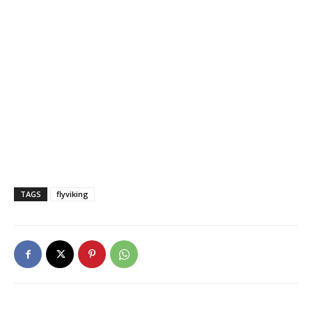
TAGS
flyviking