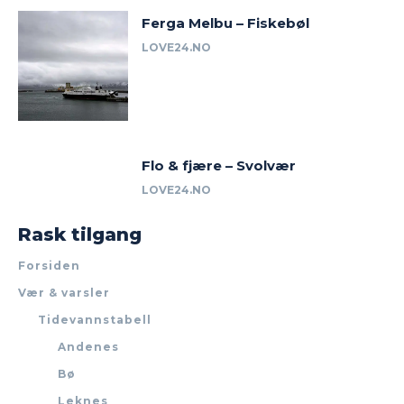
Ferga Melbu – Fiskebøl
LOVE24.NO
Flo & fjære – Svolvær
LOVE24.NO
Rask tilgang
Forsiden
Vær & varsler
Tidevannstabell
Andenes
Bø
Leknes