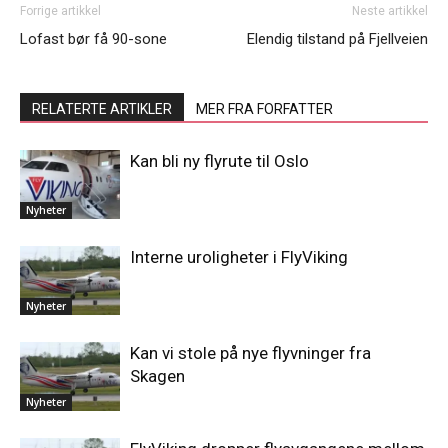
Forrige artikkel
Neste artikkel
Lofast bør få 90-sone
Elendig tilstand på Fjellveien
RELATERTE ARTIKLER
MER FRA FORFATTER
Kan bli ny flyrute til Oslo
Nyheter
Interne uroligheter i FlyViking
Nyheter
Kan vi stole på nye flyvninger fra
Skagen
Nyheter