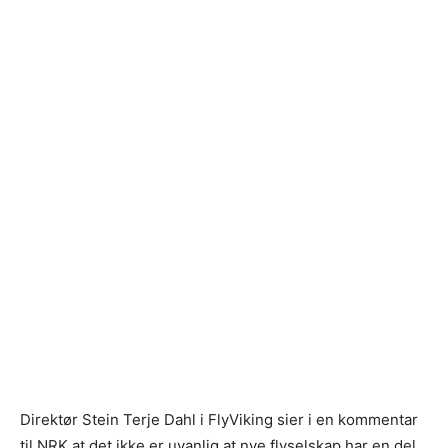
Direktør Stein Terje Dahl i FlyViking sier i en kommentar
til NRK at det ikke er uvanlig at nye flyselskap har en del