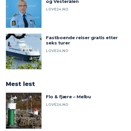
og Vesterålen
LOVE24.NO
Fastboende reiser gratis etter
seks turer
LOVE24.NO
Mest lest
Flo & fjære – Melbu
LOVE24.NO