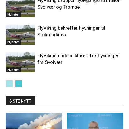
FlyViking dropper flyavgangene mellom
Svolvær og Tromsø
Nyheter
FlyViking bekrefter flyvninger til
Stokmarknes
Nyheter
FlyViking endelig klarert for flyvninger
fra Svolvær
Nyheter
SISTE NYTT