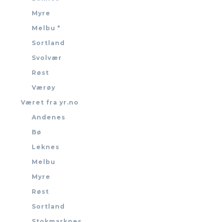
Myre
Melbu *
Sortland
Svolvær
Røst
Værøy
Været fra yr.no
Andenes
Bø
Leknes
Melbu
Myre
Røst
Sortland
Stokmarknes