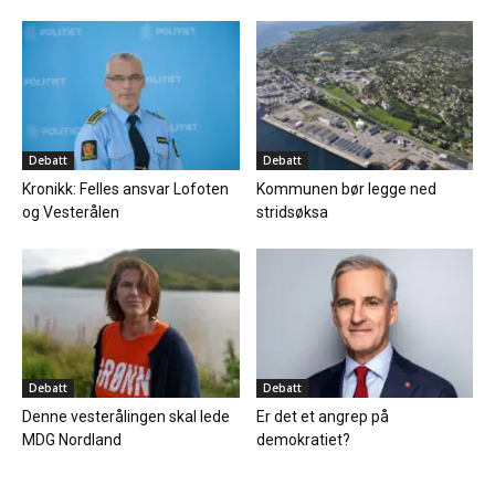
Debatt
Debatt
Kronikk: Felles ansvar Lofoten
Kommunen bør legge ned
og Vesterålen
stridsøksa
Debatt
Debatt
Denne vesterålingen skal lede
Er det et angrep på
MDG Nordland
demokratiet?