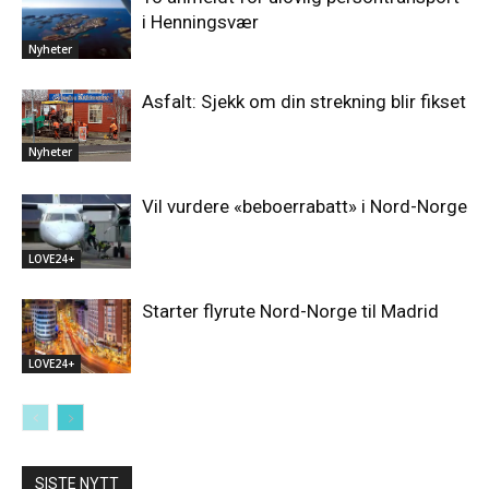
i Henningsvær
Nyheter
Asfalt: Sjekk om din strekning blir fikset
Nyheter
Vil vurdere «beboerrabatt» i Nord-Norge
LOVE24+
Starter flyrute Nord-Norge til Madrid
LOVE24+
SISTE NYTT