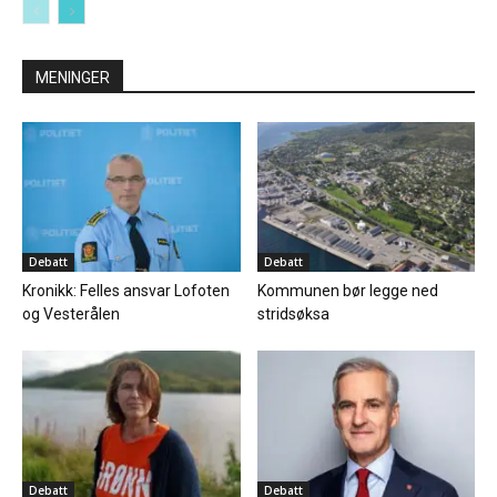
MENINGER
Debatt
Debatt
Kronikk: Felles ansvar Lofoten
Kommunen bør legge ned
og Vesterålen
stridsøksa
Debatt
Debatt