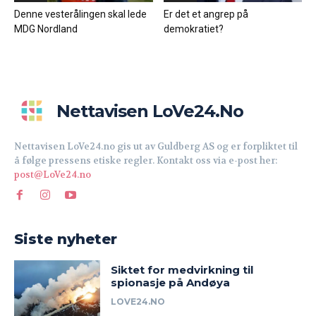
Denne vesterålingen skal lede
Er det et angrep på
MDG Nordland
demokratiet?
Nettavisen LoVe24.no
Nettavisen LoVe24.no gis ut av Guldberg AS og er forpliktet til
å følge pressens etiske regler. Kontakt oss via e-post her:
post@LoVe24.no
Siste nyheter
Siktet for medvirkning til
spionasje på Andøya
LOVE24.NO