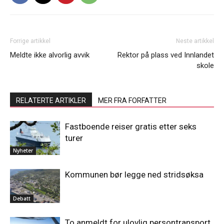
Forrige artikkel
Neste artikkel
Meldte ikke alvorlig avvik
Rektor på plass ved Innlandet
skole
RELATERTE ARTIKLER
MER FRA FORFATTER
Fastboende reiser gratis etter seks
turer
Nyheter
Kommunen bør legge ned stridsøksa
Debatt
To anmeldt for ulovlig persontransport