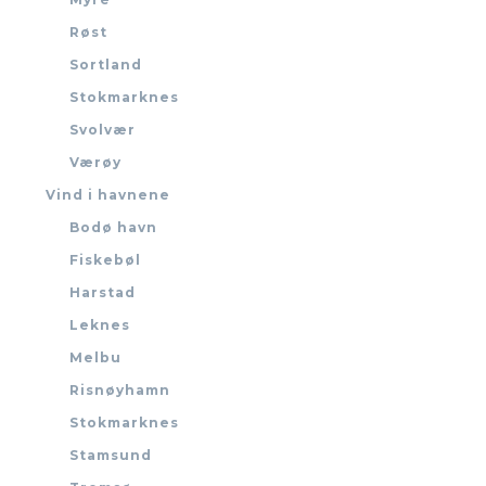
Røst
Sortland
Stokmarknes
Svolvær
Værøy
Vind i havnene
Bodø havn
Fiskebøl
Harstad
Leknes
Melbu
Risnøyhamn
Stokmarknes
Stamsund