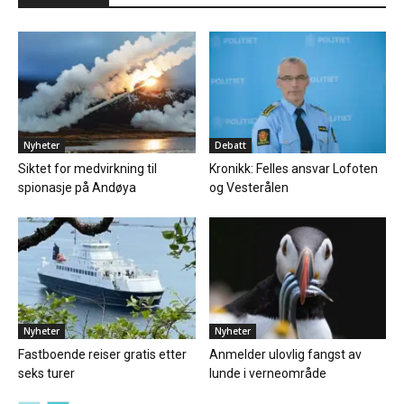
Nyheter
Debatt
Siktet for medvirkning til
Kronikk: Felles ansvar Lofoten
spionasje på Andøya
og Vesterålen
Nyheter
Nyheter
Fastboende reiser gratis etter
Anmelder ulovlig fangst av
seks turer
lunde i verneområde