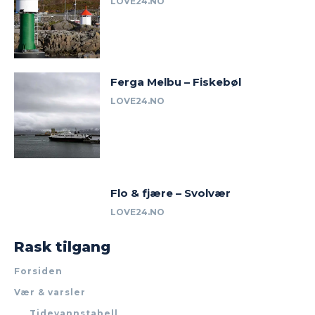
LOVE24.NO
Ferga Melbu – Fiskebøl
LOVE24.NO
Flo & fjære – Svolvær
LOVE24.NO
Rask tilgang
Forsiden
Vær & varsler
Tidevannstabell