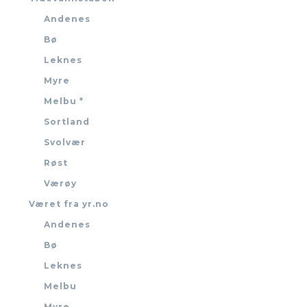
Andenes
Bø
Leknes
Myre
Melbu *
Sortland
Svolvær
Røst
Værøy
Været fra yr.no
Andenes
Bø
Leknes
Melbu
Myre