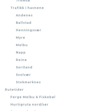
Tromsø
Trafikk i havnene
Andenes
Ballstad
Henningsvær
Myre
Melbu
Napp
Reine
Sortland
Svolvær
Stokmarknes
Rutetider
Ferge Melbu & Fiskebøl
Hurtigruta nord/sør