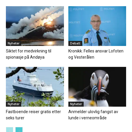
Nyheter
Debatt
Siktet for medvirkning til
Kronikk: Felles ansvar Lofoten
spionasje på Andøya
og Vesterålen
Nyheter
Nyheter
Fastboende reiser gratis etter
Anmelder ulovlig fangst av
seks turer
lunde i verneområde