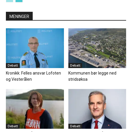
MENINGER
Debatt
Debatt
Kronikk: Felles ansvar Lofoten
Kommunen bør legge ned
og Vesterålen
stridsøksa
Debatt
Debatt