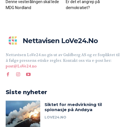
Denne vesterålingen skal lede
Er det et angrep på
MDG Nordland
demokratiet?
Nettavisen LoVe24.no
Nettavisen LoVe24.no gis ut av Guldberg AS og er forpliktet til
å følge pressens etiske regler. Kontakt oss via e-post her:
post@LoVe24.no
Siste nyheter
Siktet for medvirkning til
spionasje på Andøya
LOVE24.NO