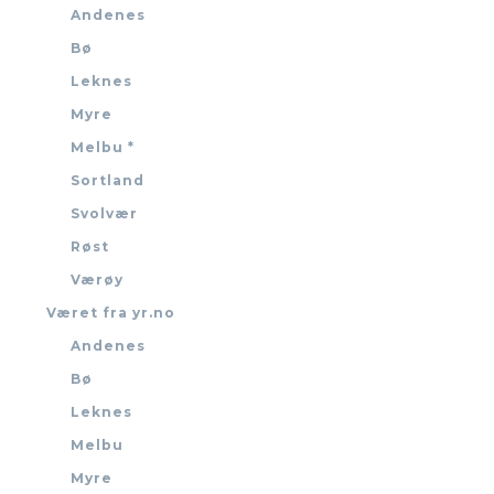
Andenes
Bø
Leknes
Myre
Melbu *
Sortland
Svolvær
Røst
Værøy
Været fra yr.no
Andenes
Bø
Leknes
Melbu
Myre