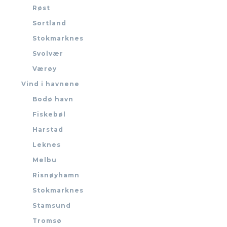
Røst
Sortland
Stokmarknes
Svolvær
Værøy
Vind i havnene
Bodø havn
Fiskebøl
Harstad
Leknes
Melbu
Risnøyhamn
Stokmarknes
Stamsund
Tromsø