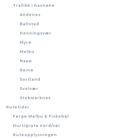
Trafikk i havnene
Andenes
Ballstad
Henningsvær
Myre
Melbu
Napp
Reine
Sortland
Svolvær
Stokmarknes
Rutetider
Ferge Melbu & Fiskebøl
Hurtigruta nord/sør
Ruteopplysningen