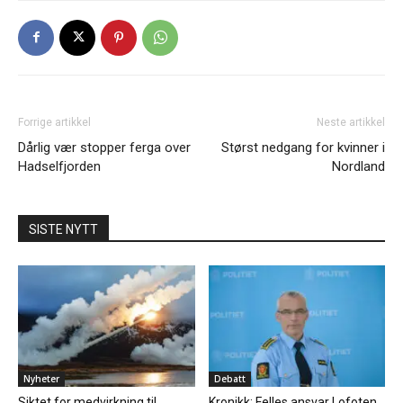
Forrige artikkel
Neste artikkel
Dårlig vær stopper ferga over
Størst nedgang for kvinner i
Hadselfjorden
Nordland
SISTE NYTT
Nyheter
Debatt
Siktet for medvirkning til
Kronikk: Felles ansvar Lofoten