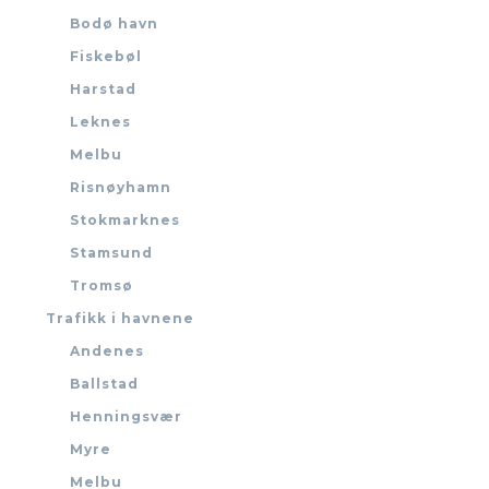
Bodø havn
Fiskebøl
Harstad
Leknes
Melbu
Risnøyhamn
Stokmarknes
Stamsund
Tromsø
Trafikk i havnene
Andenes
Ballstad
Henningsvær
Myre
Melbu