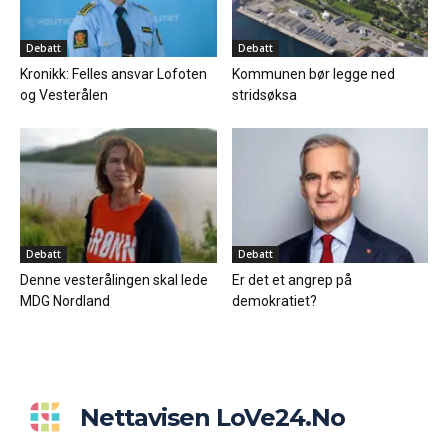
Debatt
Debatt
Kronikk: Felles ansvar Lofoten
Kommunen bør legge ned
og Vesterålen
stridsøksa
Debatt
Debatt
Denne vesterålingen skal lede
Er det et angrep på
MDG Nordland
demokratiet?
Nettavisen LoVe24.no