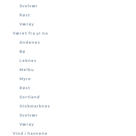
Svolvær
Røst
Værøy
Været fra yr.no
Andenes
Bø
Leknes
Melbu
Myre
Røst
Sortland
Stokmarknes
Svolvær
Værøy
Vind i havnene