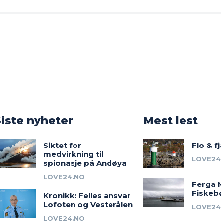
o
Siste nyheter
Mest lest
Siktet for
Flo & f
medvirkning til
LOVE24
spionasje på Andøya
LOVE24.NO
Ferga 
Fiskeb
Kronikk: Felles ansvar
Lofoten og Vesterålen
LOVE24
LOVE24.NO