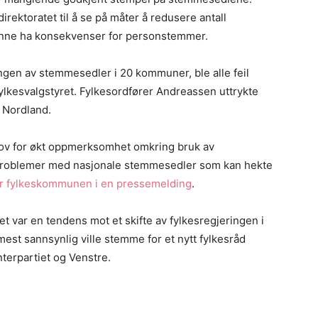
rektoratet til å se på måter å redusere antall
unne ha konsekvenser for personstemmer.
ingen av stemmesedler i 20 kommuner, ble alle feil
fylkesvalgstyret. Fylkesordfører Andreassen uttrykte
 Nordland.
ov for økt oppmerksomhet omkring bruk av
problemer med nasjonale stemmesedler som kan hekte
r fylkeskommunen i en pressemelding
.
t var en tendens mot et skifte av fylkesregjeringen i
 mest sannsynlig ville stemme for et nytt fylkesråd
terpartiet og Venstre.