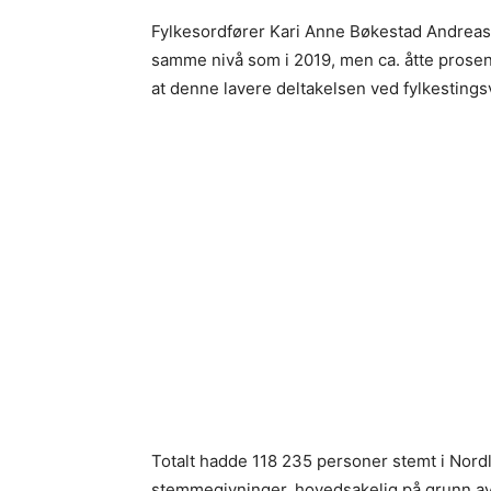
Fylkesordfører Kari Anne Bøkestad Andreas
samme nivå som i 2019, men ca. åtte pros
at denne lavere deltakelsen ved fylkestings
Totalt hadde 118 235 personer stemt i Nordl
stemmegivninger, hovedsakelig på grunn a