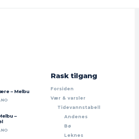
Rask tilgang
Forsiden
jære – Melbu
Vær & varsler
.NO
Tidevannstabell
Melbu –
Andenes
øl
Bø
.NO
Leknes