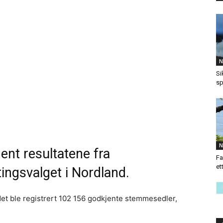
N
Si
sp
N
ent resultatene fra
Fa
et
ngsvalget i Nordland.
 det ble registrert 102 156 godkjente stemmesedler,