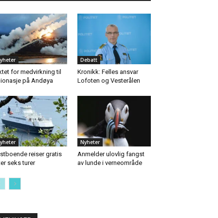
yheter
Debatt
ktet for medvirkning til
Kronikk: Felles ansvar
ionasje på Andøya
Lofoten og Vesterålen
yheter
Nyheter
stboende reiser gratis
Anmelder ulovlig fangst
ter seks turer
av lunde i verneområde