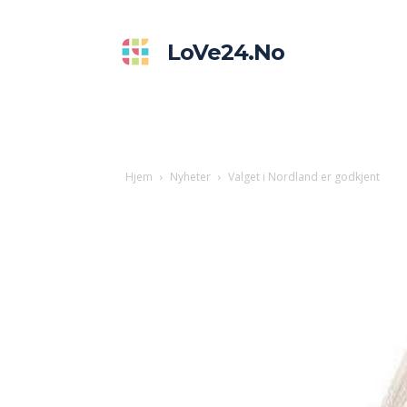
LoVe24.no
Hjem
Nyheter
Valget i Nordland er godkjent