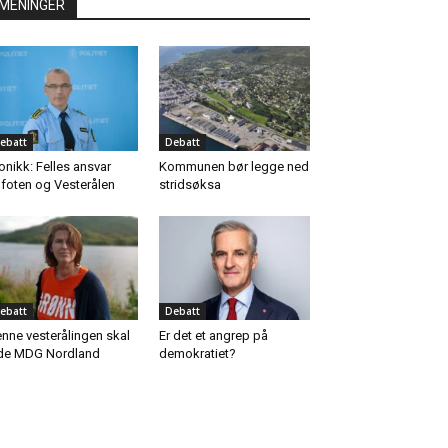
MENINGER
ebatt
Debatt
onikk: Felles ansvar
Kommunen bør legge ned
foten og Vesterålen
stridsøksa
ebatt
Debatt
nne vesterålingen skal
Er det et angrep på
de MDG Nordland
demokratiet?