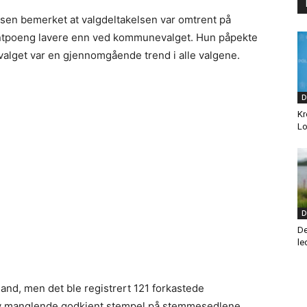
sen bemerket at valgdeltakelsen var omtrent på
entpoeng lavere enn ved kommunevalget. Hun påpekte
valget var en gjennomgående trend i alle valgene.
D
Kr
Lo
D
De
le
and, men det ble registrert 121 forkastede
v manglende godkjent stempel på stemmesedlene.