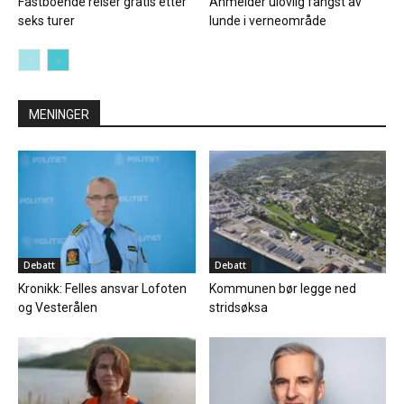
Fastboende reiser gratis etter
Anmelder ulovlig fangst av
seks turer
lunde i verneområde
MENINGER
Debatt
Debatt
Kronikk: Felles ansvar Lofoten
Kommunen bør legge ned
og Vesterålen
stridsøksa