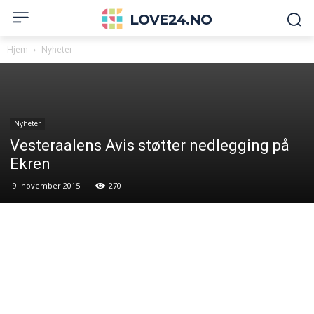
LOVE24.NO
Hjem
Nyheter
Nyheter
Vesteraalens Avis støtter nedlegging på
Ekren
9. november 2015
270