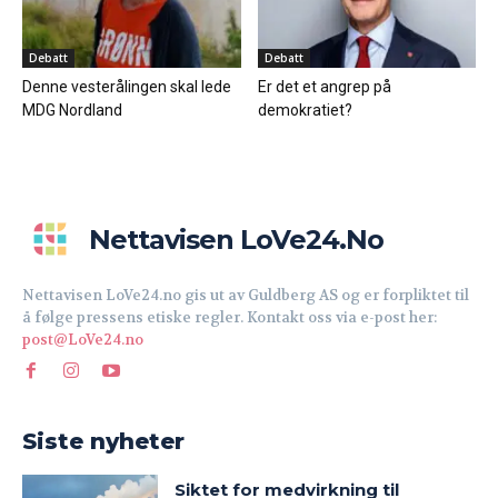
Debatt
Debatt
Denne vesterålingen skal lede
Er det et angrep på
MDG Nordland
demokratiet?
Nettavisen LoVe24.no
Nettavisen LoVe24.no gis ut av Guldberg AS og er forpliktet til
å følge pressens etiske regler. Kontakt oss via e-post her:
post@LoVe24.no
Siste nyheter
Siktet for medvirkning til