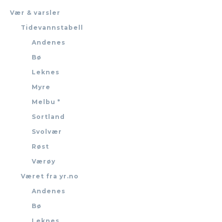
Vær & varsler
Tidevannstabell
Andenes
Bø
Leknes
Myre
Melbu *
Sortland
Svolvær
Røst
Værøy
Været fra yr.no
Andenes
Bø
Leknes