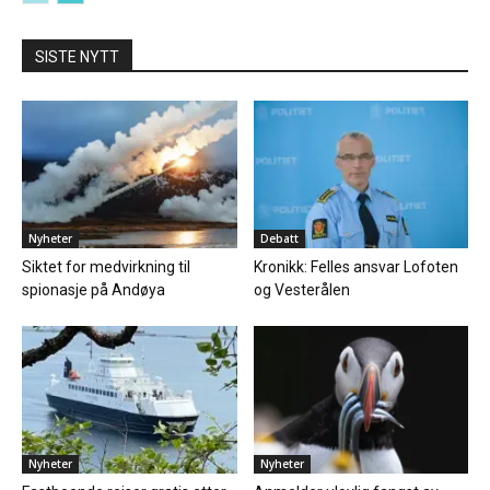
SISTE NYTT
Nyheter
Debatt
Siktet for medvirkning til
Kronikk: Felles ansvar Lofoten
spionasje på Andøya
og Vesterålen
Nyheter
Nyheter