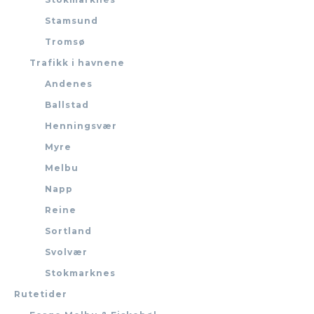
Stamsund
Tromsø
Trafikk i havnene
Andenes
Ballstad
Henningsvær
Myre
Melbu
Napp
Reine
Sortland
Svolvær
Stokmarknes
Rutetider