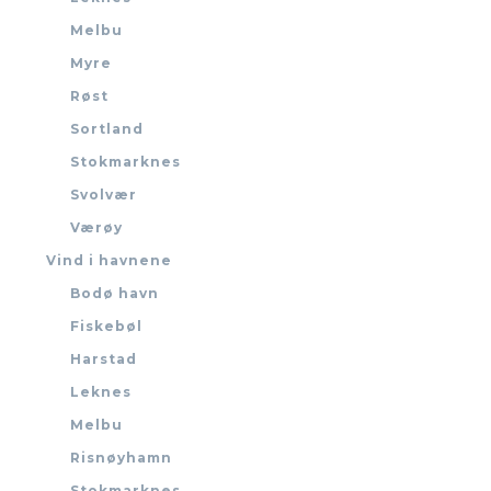
Melbu
Myre
Røst
Sortland
Stokmarknes
Svolvær
Værøy
Vind i havnene
Bodø havn
Fiskebøl
Harstad
Leknes
Melbu
Risnøyhamn
Stokmarknes