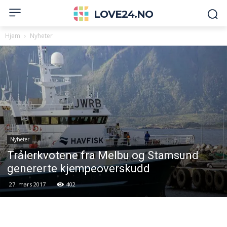
LOVE24.NO
Hjem
Nyheter
Nyheter
Trålerkvotene fra Melbu og Stamsund
genererte kjempeoverskudd
27. mars 2017
402