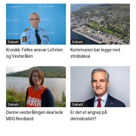
Debatt
Debatt
Kronikk: Felles ansvar Lofoten
Kommunen bør legge ned
og Vesterålen
stridsøksa
Debatt
Debatt
Denne vesterålingen skal lede
Er det et angrep på
MDG Nordland
demokratiet?