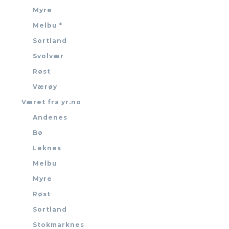
Myre
Melbu *
Sortland
Svolvær
Røst
Værøy
Været fra yr.no
Andenes
Bø
Leknes
Melbu
Myre
Røst
Sortland
Stokmarknes