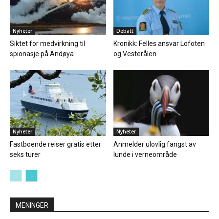
Nyheter
Debatt
Siktet for medvirkning til
Kronikk: Felles ansvar Lofoten
spionasje på Andøya
og Vesterålen
Nyheter
Nyheter
Fastboende reiser gratis etter
Anmelder ulovlig fangst av
seks turer
lunde i verneområde
MENINGER