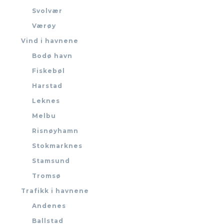
Svolvær
Værøy
Vind i havnene
Bodø havn
Fiskebøl
Harstad
Leknes
Melbu
Risnøyhamn
Stokmarknes
Stamsund
Tromsø
Trafikk i havnene
Andenes
Ballstad