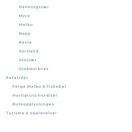
Henningsvær
Myre
Melbu
Napp
Reine
Sortland
Svolvær
Stokmarknes
Rutetider
Ferge Melbu & Fiskebøl
Hurtigruta nord/sør
Ruteopplysningen
Turisme & opplevelser