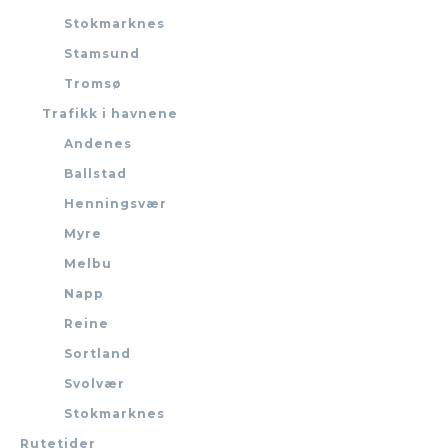
Stokmarknes
Stamsund
Tromsø
Trafikk i havnene
Andenes
Ballstad
Henningsvær
Myre
Melbu
Napp
Reine
Sortland
Svolvær
Stokmarknes
Rutetider