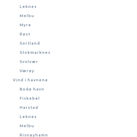
Leknes
Melbu
Myre
Røst
Sortland
Stokmarknes
Svolvær
Værøy
Vind i havnene
Bodø havn
Fiskebøl
Harstad
Leknes
Melbu
Risnøyhamn