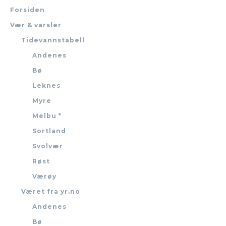
Forsiden
Vær & varsler
Tidevannstabell
Andenes
Bø
Leknes
Myre
Melbu *
Sortland
Svolvær
Røst
Værøy
Været fra yr.no
Andenes
Bø