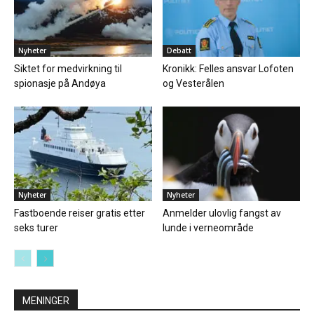
Nyheter
Debatt
Siktet for medvirkning til
Kronikk: Felles ansvar Lofoten
spionasje på Andøya
og Vesterålen
Nyheter
Nyheter
Fastboende reiser gratis etter
Anmelder ulovlig fangst av
seks turer
lunde i verneområde
MENINGER