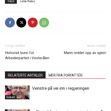
TAGS
LoVe Petro
Forrige artikkel
Neste artikkel
Historisk bunn for
Mann reddet opp av sjøen
Arbeiderpartiet i Vesterålen
RELATERTE ARTIKLER
MER FRA FORFATTER
Venstre på vei inn i regjeringen
Debatt