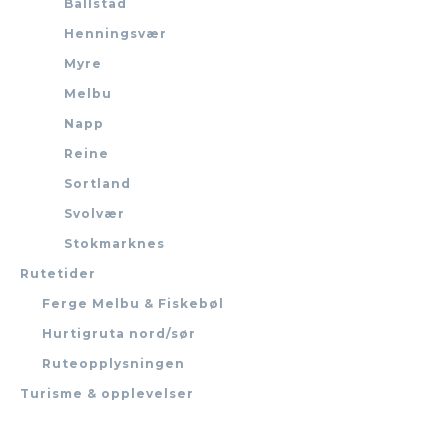
Ballstad
Henningsvær
Myre
Melbu
Napp
Reine
Sortland
Svolvær
Stokmarknes
Rutetider
Ferge Melbu & Fiskebøl
Hurtigruta nord/sør
Ruteopplysningen
Turisme & opplevelser