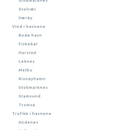
Stokmarknes
Svolvær
Værøy
Vind i havnene
Bodø havn
Fiskebøl
Harstad
Leknes
Melbu
Risnøyhamn
Stokmarknes
Stamsund
Tromsø
Trafikk i havnene
Andenes