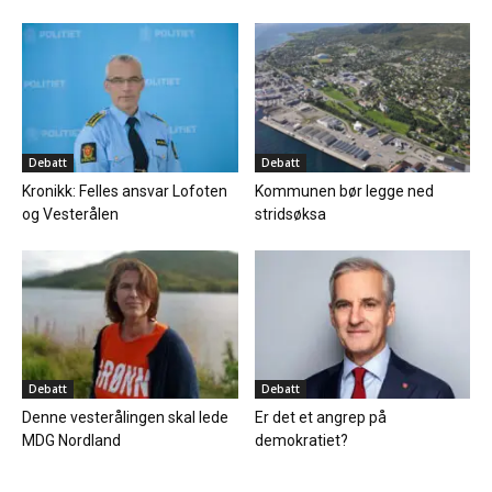
Debatt
Debatt
Kronikk: Felles ansvar Lofoten
Kommunen bør legge ned
og Vesterålen
stridsøksa
Debatt
Debatt
Denne vesterålingen skal lede
Er det et angrep på
MDG Nordland
demokratiet?