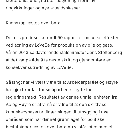
støttefunksjoner, ha stor betydning i form av
ringvirkninger og nye arbeidsplasser.
Kunnskap kastes over bord
Det er «produsert» rundt 90 rapporter om ulike effekter
ved åpning av LoVeSe for produksjon av olje og gass.
Våren 2013 sa daværende statsminister Jens Stoltenberg
at det var på tide å ta neste skritt og gjennomføre en
konsekvensutredning av LoVeSe.
Så langt har vi vært vitne til at Arbeiderpartiet og Høyre
har gjort knefall for småpartiene i bytte for
regjeringsmakt. Resultatet av denne unnfallenheten fra
Ap og Høyre er at vi nå er vitne til at den skrittvise,
kunnskapsbaserte tilnærmingen til utbygging i nye
områder, som har dannet grunnlaget for politiske
beslutninger kastes over bord og vi står igjen med et