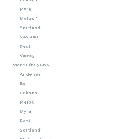
Myre
Melbu *
Sortland
Svolvær
Røst
Værøy
Været fra yr.no
Andenes
Bø
Leknes
Melbu
Myre
Røst
Sortland