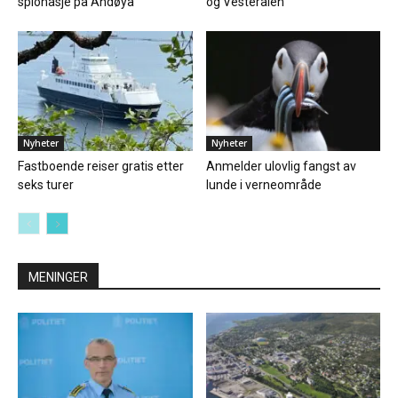
spionasje på Andøya
og Vesterålen
Nyheter
Nyheter
Fastboende reiser gratis etter
Anmelder ulovlig fangst av
seks turer
lunde i verneområde
MENINGER