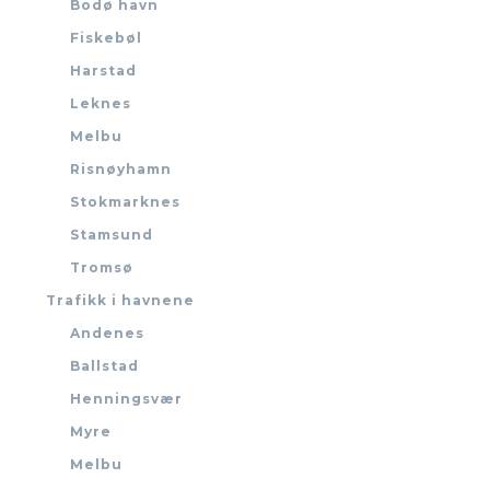
Bodø havn
Fiskebøl
Harstad
Leknes
Melbu
Risnøyhamn
Stokmarknes
Stamsund
Tromsø
Trafikk i havnene
Andenes
Ballstad
Henningsvær
Myre
Melbu