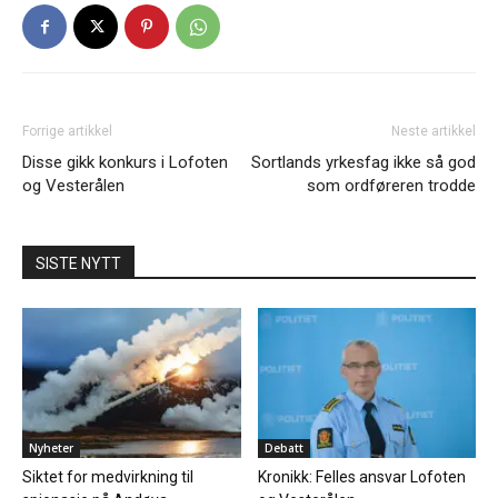
Forrige artikkel
Neste artikkel
Disse gikk konkurs i Lofoten
Sortlands yrkesfag ikke så god
og Vesterålen
som ordføreren trodde
SISTE NYTT
Nyheter
Debatt
Siktet for medvirkning til
Kronikk: Felles ansvar Lofoten