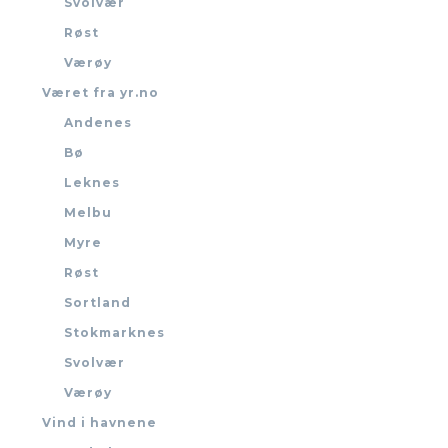
Svolvær
Røst
Værøy
Været fra yr.no
Andenes
Bø
Leknes
Melbu
Myre
Røst
Sortland
Stokmarknes
Svolvær
Værøy
Vind i havnene