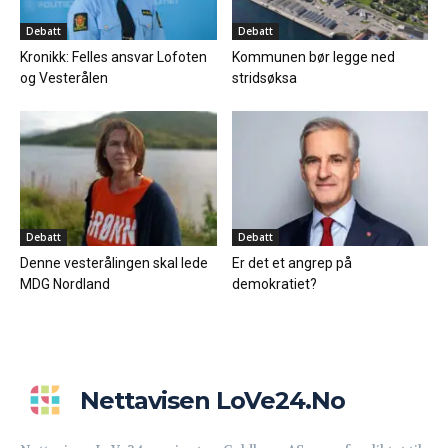
Debatt
Debatt
Kronikk: Felles ansvar Lofoten
Kommunen bør legge ned
og Vesterålen
stridsøksa
Debatt
Debatt
Denne vesterålingen skal lede
Er det et angrep på
MDG Nordland
demokratiet?
Nettavisen LoVe24.no