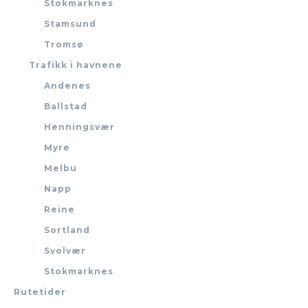
Stokmarknes
Stamsund
Tromsø
Trafikk i havnene
Andenes
Ballstad
Henningsvær
Myre
Melbu
Napp
Reine
Sortland
Svolvær
Stokmarknes
Rutetider