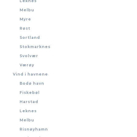
Leknes
Melbu
Myre
Røst
Sortland
Stokmarknes
Svolvær
Værøy
Vind i havnene
Bodø havn
Fiskebøl
Harstad
Leknes
Melbu
Risnøyhamn