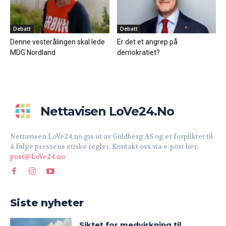
Debatt
Debatt
Denne vesterålingen skal lede
Er det et angrep på
MDG Nordland
demokratiet?
Nettavisen LoVe24.no
Nettavisen LoVe24.no gis ut av Guldberg AS og er forpliktet til
å følge pressens etiske regler. Kontakt oss via e-post her:
post@LoVe24.no
Siste nyheter
Siktet for medvirkning til