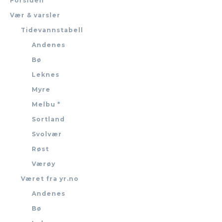
Forsiden
Vær & varsler
Tidevannstabell
Andenes
Bø
Leknes
Myre
Melbu *
Sortland
Svolvær
Røst
Værøy
Været fra yr.no
Andenes
Bø