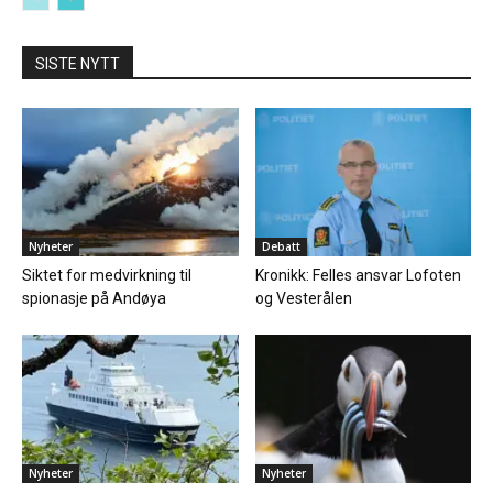
SISTE NYTT
Nyheter
Debatt
Siktet for medvirkning til
Kronikk: Felles ansvar Lofoten
spionasje på Andøya
og Vesterålen
Nyheter
Nyheter