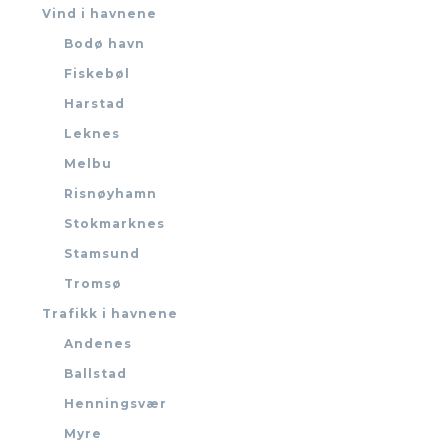
Vind i havnene
Bodø havn
Fiskebøl
Harstad
Leknes
Melbu
Risnøyhamn
Stokmarknes
Stamsund
Tromsø
Trafikk i havnene
Andenes
Ballstad
Henningsvær
Myre