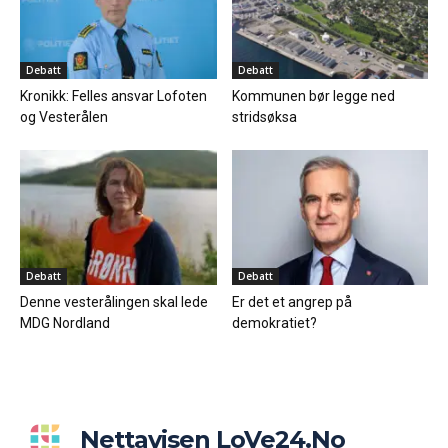
Debatt
Debatt
Kronikk: Felles ansvar Lofoten
Kommunen bør legge ned
og Vesterålen
stridsøksa
Debatt
Debatt
Denne vesterålingen skal lede
Er det et angrep på
MDG Nordland
demokratiet?
Nettavisen LoVe24.no