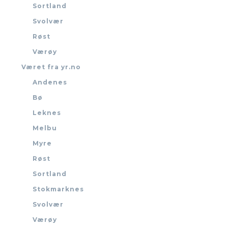
Sortland
Svolvær
Røst
Værøy
Været fra yr.no
Andenes
Bø
Leknes
Melbu
Myre
Røst
Sortland
Stokmarknes
Svolvær
Værøy