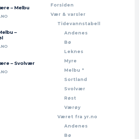
Forsiden
jære – Melbu
Vær & varsler
.NO
Tidevannstabell
Melbu –
Andenes
øl
Bø
.NO
Leknes
Myre
jære – Svolvær
Melbu *
.NO
Sortland
Svolvær
Røst
Værøy
Været fra yr.no
Andenes
Bø