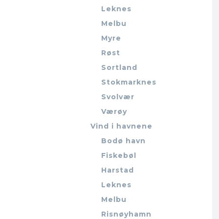
Leknes
Melbu
Myre
Røst
Sortland
Stokmarknes
Svolvær
Værøy
Vind i havnene
Bodø havn
Fiskebøl
Harstad
Leknes
Melbu
Risnøyhamn