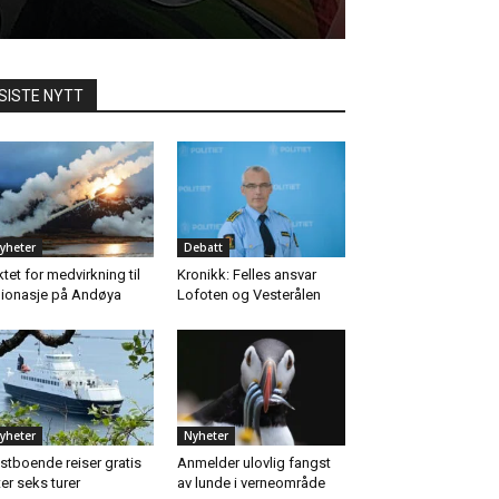
SISTE NYTT
yheter
Debatt
ktet for medvirkning til
Kronikk: Felles ansvar
ionasje på Andøya
Lofoten og Vesterålen
yheter
Nyheter
stboende reiser gratis
Anmelder ulovlig fangst
ter seks turer
av lunde i verneområde