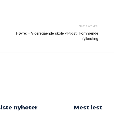
Neste artikkel
Høyre: – Videregående skole viktigst i kommende
fylkesting
o
Siste nyheter
Mest lest