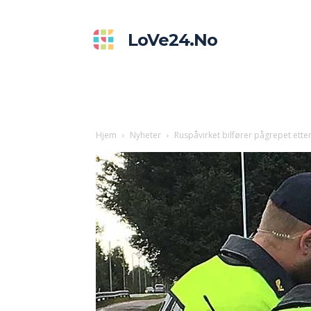
LoVe24.no
Hjem
Nyheter
Ruspåvirket bilfører pågrepet etter