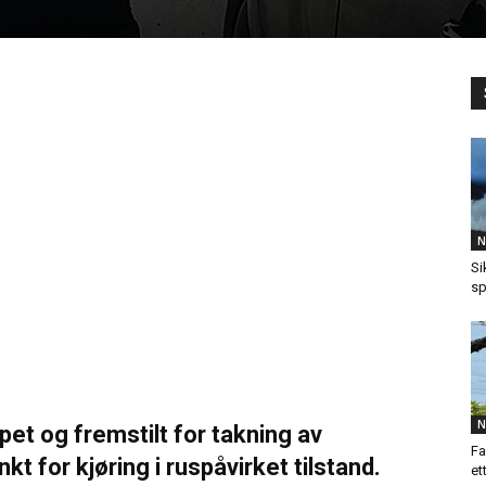
N
Si
sp
N
pet og fremstilt for takning av
Fa
kt for kjøring i ruspåvirket tilstand.
et