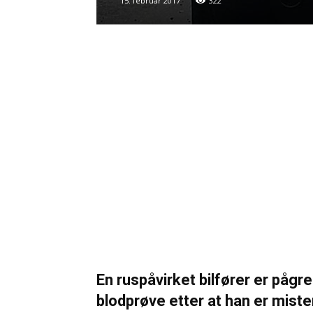
15. februar 2017
322
En ruspåvirket bilfører er pågre
blodprøve etter at han er misten