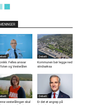
MENINGER
ebatt
Debatt
onikk: Felles ansvar
Kommunen bør legge ned
foten og Vesterålen
stridsøksa
ebatt
Debatt
nne vesterålingen skal
Er det et angrep på