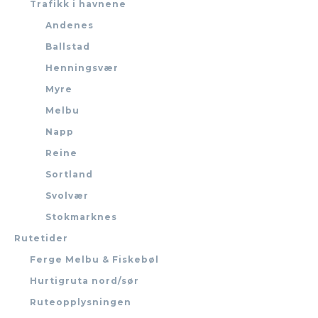
Trafikk i havnene
Andenes
Ballstad
Henningsvær
Myre
Melbu
Napp
Reine
Sortland
Svolvær
Stokmarknes
Rutetider
Ferge Melbu & Fiskebøl
Hurtigruta nord/sør
Ruteopplysningen