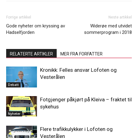
Forrige artikkel
Neste artikkel
Gode nyheter om kryssing av
Widerøe med utvidet
Hadselfjorden
sommerprogram i 2018
RELATERTE ARTIKLER
MER FRA FORFATTER
Kronikk: Felles ansvar Lofoten og
Vesterålen
Debatt
Fotgjenger påkjørt på Kleiva – fraktet til
sykehus
Nyheter
Flere trafikkulykker i Lofoten og
Vesterålen