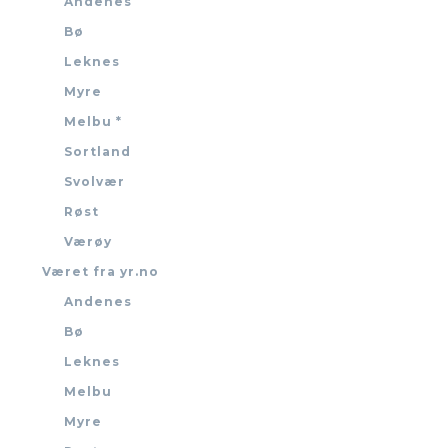
Andenes
Bø
Leknes
Myre
Melbu *
Sortland
Svolvær
Røst
Værøy
Været fra yr.no
Andenes
Bø
Leknes
Melbu
Myre