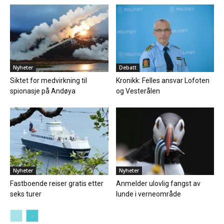
Nyheter
Debatt
Siktet for medvirkning til
Kronikk: Felles ansvar Lofoten
spionasje på Andøya
og Vesterålen
Nyheter
Nyheter
Fastboende reiser gratis etter
Anmelder ulovlig fangst av
seks turer
lunde i verneområde