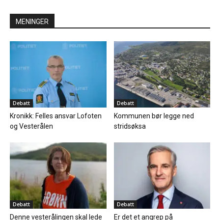
MENINGER
Debatt
Debatt
Kronikk: Felles ansvar Lofoten
Kommunen bør legge ned
og Vesterålen
stridsøksa
Debatt
Debatt
Denne vesterålingen skal lede
Er det et angrep på