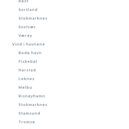
Røst
Sortland
Stokmarknes
Svolvær
Værøy
Vind i havnene
Bodø havn
Fiskebøl
Harstad
Leknes
Melbu
Risnøyhamn
Stokmarknes
Stamsund
Tromsø