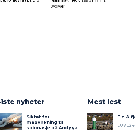
ppet for høy fart på E10
Mann slått med glass på 17. mai i
Svolvær
o
Siste nyheter
Mest lest
Siktet for
Flo & f
medvirkning til
LOVE24
spionasje på Andøya