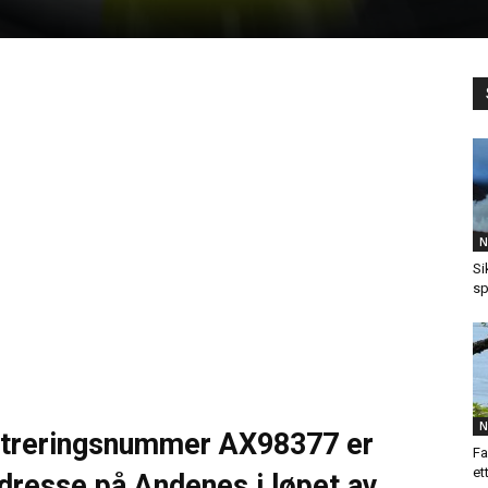
N
Si
sp
N
istreringsnummer AX98377 er
Fa
et
t adresse på Andenes i løpet av