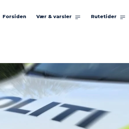
Forsiden
Vær & varsler
Rutetider