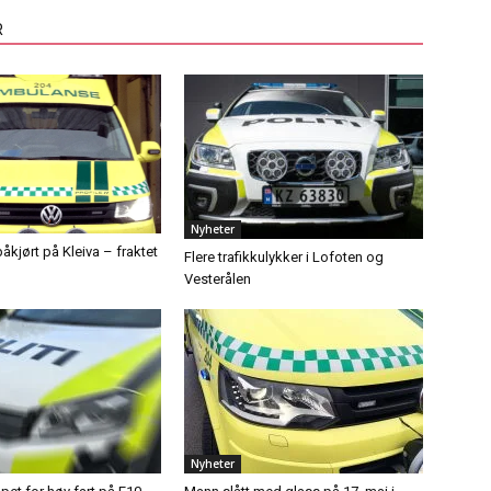
R
Nyheter
åkjørt på Kleiva – fraktet
Flere trafikkulykker i Lofoten og
Vesterålen
Nyheter