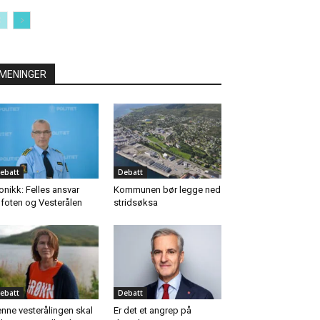
MENINGER
ebatt
Debatt
onikk: Felles ansvar
Kommunen bør legge ned
foten og Vesterålen
stridsøksa
ebatt
Debatt
nne vesterålingen skal
Er det et angrep på