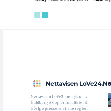
19-åring omkom i MC-ulykke i Øksnes
Bilfører sto
Nettavisen LoVe24.n
Nettavisen LoVe24.no gis ut av
Guldberg AS og er forpliktet til
å følge pressens etiske regler.