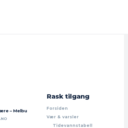
Rask tilgang
Forsiden
jære – Melbu
Vær & varsler
.NO
Tidevannstabell