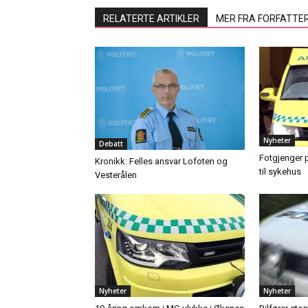
RELATERTE ARTIKLER
MER FRA FORFATTE
Nyheter
Debatt
Fotgjenger p
Kronikk: Felles ansvar Lofoten og
til sykehus
Vesterålen
Nyheter
Nyheter