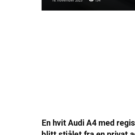
16. november 2023
134
En hvit Audi A4 med reg
blitt stjålet fra en priva