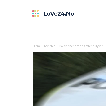
LoVe24.no
Hjem
Nyheter
Politiet ber om tips etter biltyveri