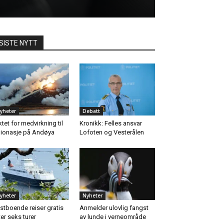
SISTE NYTT
yheter
Debatt
ktet for medvirkning til
Kronikk: Felles ansvar
ionasje på Andøya
Lofoten og Vesterålen
yheter
Nyheter
stboende reiser gratis
Anmelder ulovlig fangst
ter seks turer
av lunde i verneområde