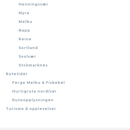
Henningsvær
Myre
Melbu
Napp
Reine
Sortland
Svolvær
Stokmarknes
Rutetider
Ferge Melbu & Fiskebøl
Hurtigruta nord/sør
Ruteopplysningen
Turisme & opplevelser