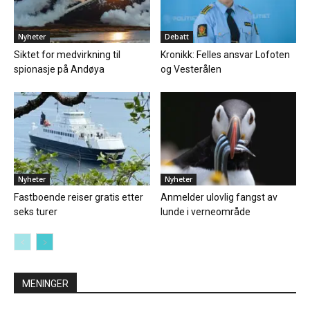
Nyheter
Debatt
Siktet for medvirkning til
Kronikk: Felles ansvar Lofoten
spionasje på Andøya
og Vesterålen
Nyheter
Nyheter
Fastboende reiser gratis etter
Anmelder ulovlig fangst av
seks turer
lunde i verneområde
MENINGER