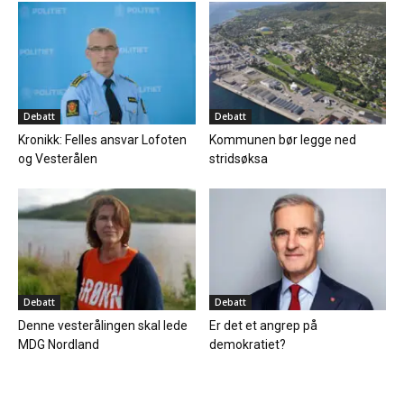
Debatt
Debatt
Kronikk: Felles ansvar Lofoten
Kommunen bør legge ned
og Vesterålen
stridsøksa
Debatt
Debatt
Denne vesterålingen skal lede
Er det et angrep på
MDG Nordland
demokratiet?