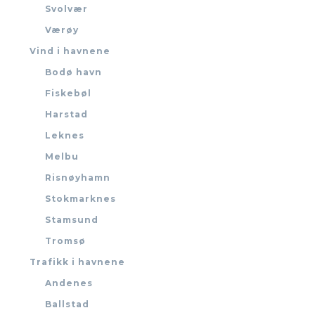
Svolvær
Værøy
Vind i havnene
Bodø havn
Fiskebøl
Harstad
Leknes
Melbu
Risnøyhamn
Stokmarknes
Stamsund
Tromsø
Trafikk i havnene
Andenes
Ballstad