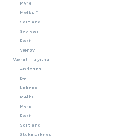
Myre
Melbu *
Sortland
Svolvær
Røst
Værøy
Været fra yr.no
Andenes
Bø
Leknes
Melbu
Myre
Røst
Sortland
Stokmarknes