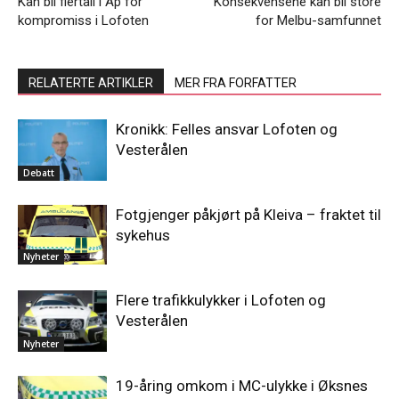
Kan bli flertall i Ap for
Konsekvensene kan bli store
kompromiss i Lofoten
for Melbu-samfunnet
RELATERTE ARTIKLER
MER FRA FORFATTER
Kronikk: Felles ansvar Lofoten og
Vesterålen
Debatt
Fotgjenger påkjørt på Kleiva – fraktet til
sykehus
Nyheter
Flere trafikkulykker i Lofoten og
Vesterålen
Nyheter
19-åring omkom i MC-ulykke i Øksnes