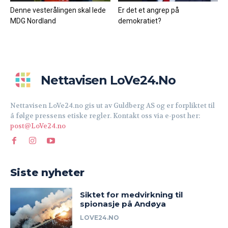
Denne vesterålingen skal lede
Er det et angrep på
MDG Nordland
demokratiet?
Nettavisen LoVe24.no
Nettavisen LoVe24.no gis ut av Guldberg AS og er forpliktet til
å følge pressens etiske regler. Kontakt oss via e-post her:
post@LoVe24.no
Siste nyheter
Siktet for medvirkning til
spionasje på Andøya
LOVE24.NO