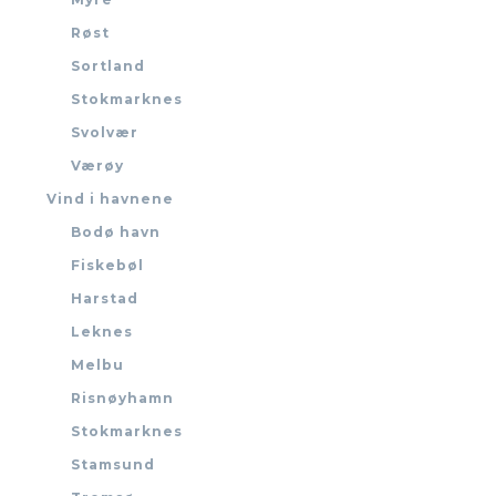
Røst
Sortland
Stokmarknes
Svolvær
Værøy
Vind i havnene
Bodø havn
Fiskebøl
Harstad
Leknes
Melbu
Risnøyhamn
Stokmarknes
Stamsund