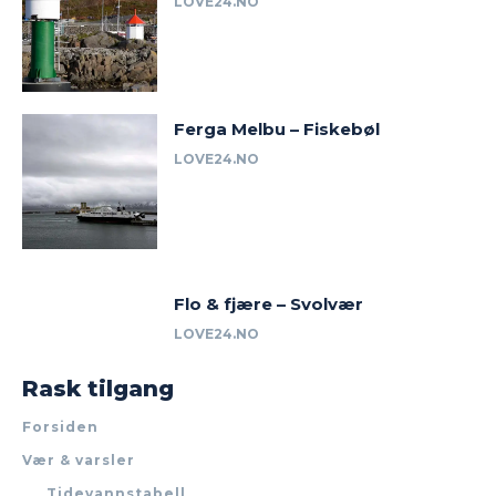
LOVE24.NO
Ferga Melbu – Fiskebøl
LOVE24.NO
Flo & fjære – Svolvær
LOVE24.NO
Rask tilgang
Forsiden
Vær & varsler
Tidevannstabell