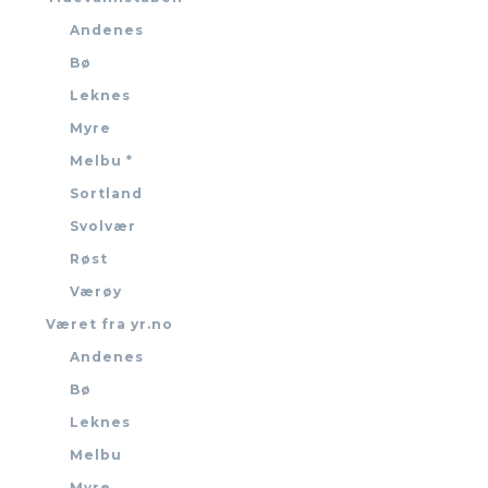
Andenes
Bø
Leknes
Myre
Melbu *
Sortland
Svolvær
Røst
Værøy
Været fra yr.no
Andenes
Bø
Leknes
Melbu
Myre