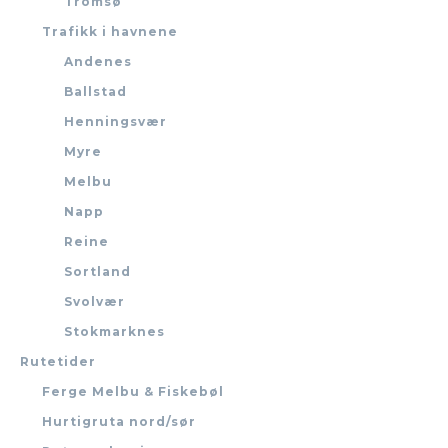
Tromsø
Trafikk i havnene
Andenes
Ballstad
Henningsvær
Myre
Melbu
Napp
Reine
Sortland
Svolvær
Stokmarknes
Rutetider
Ferge Melbu & Fiskebøl
Hurtigruta nord/sør