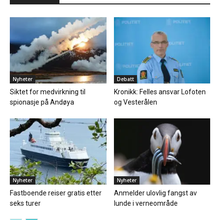
Nyheter
Debatt
Siktet for medvirkning til
Kronikk: Felles ansvar Lofoten
spionasje på Andøya
og Vesterålen
Nyheter
Nyheter
Fastboende reiser gratis etter
Anmelder ulovlig fangst av
seks turer
lunde i verneområde