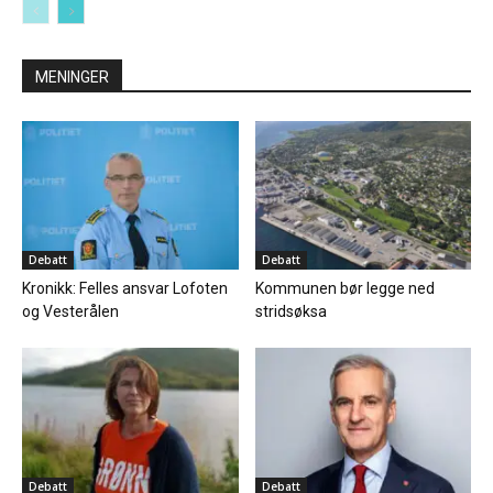
MENINGER
Debatt
Debatt
Kronikk: Felles ansvar Lofoten
Kommunen bør legge ned
og Vesterålen
stridsøksa
Debatt
Debatt