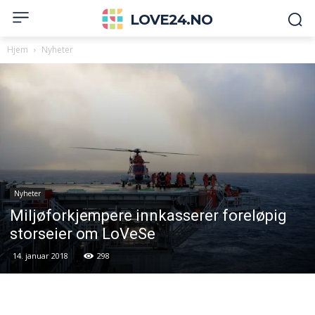
LOVE24.NO
Hjem
Nyheter
Nyheter
Miljøforkjempere innkasserer foreløpig
storseier om LoVeSe
14. januar 2018
298