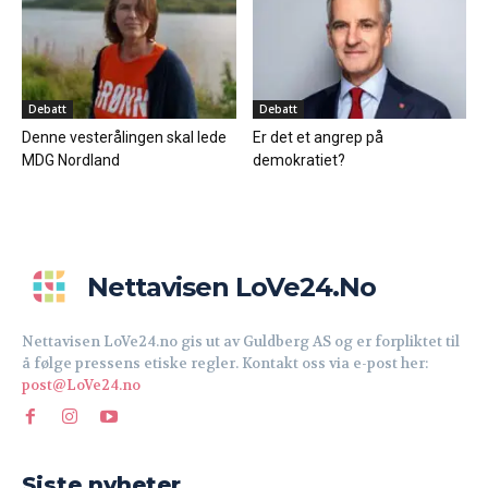
Debatt
Debatt
Denne vesterålingen skal lede
Er det et angrep på
MDG Nordland
demokratiet?
Nettavisen LoVe24.no
Nettavisen LoVe24.no gis ut av Guldberg AS og er forpliktet til
å følge pressens etiske regler. Kontakt oss via e-post her:
post@LoVe24.no
Siste nyheter