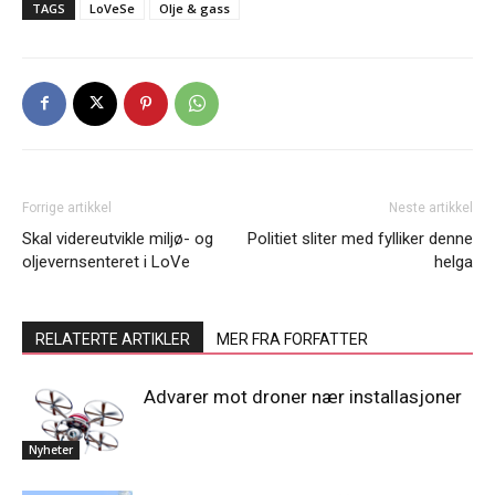
TAGS
LoVeSe
Olje & gass
Forrige artikkel
Neste artikkel
Skal videreutvikle miljø- og
Politiet sliter med fylliker denne
oljevernsenteret i LoVe
helga
RELATERTE ARTIKLER
MER FRA FORFATTER
Advarer mot droner nær installasjoner
Nyheter