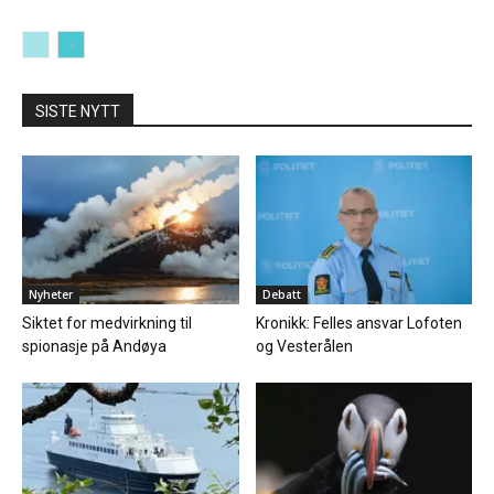
SISTE NYTT
Nyheter
Debatt
Siktet for medvirkning til
Kronikk: Felles ansvar Lofoten
spionasje på Andøya
og Vesterålen