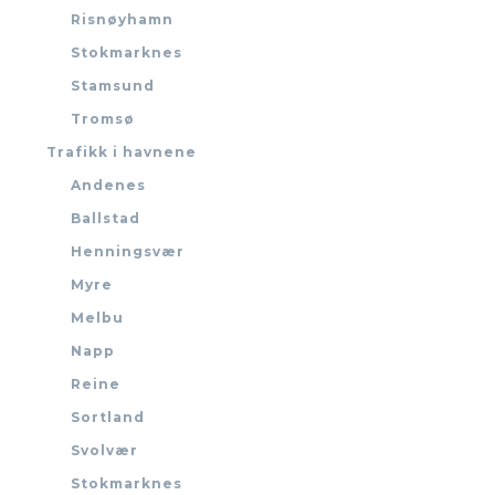
Risnøyhamn
Stokmarknes
Stamsund
Tromsø
Trafikk i havnene
Andenes
Ballstad
Henningsvær
Myre
Melbu
Napp
Reine
Sortland
Svolvær
Stokmarknes