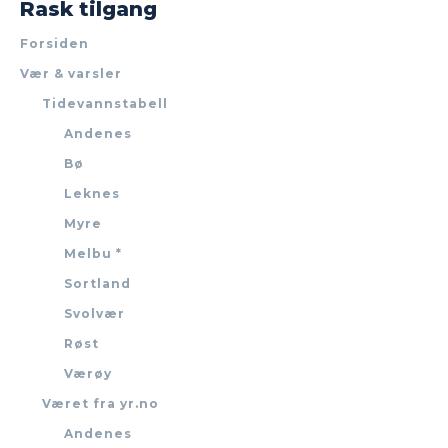
Rask tilgang
Forsiden
Vær & varsler
Tidevannstabell
Andenes
Bø
Leknes
Myre
Melbu *
Sortland
Svolvær
Røst
Værøy
Været fra yr.no
Andenes