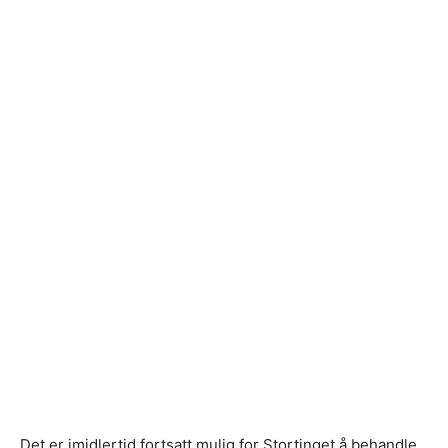
Det er imidlertid fortsatt mulig for Stortinget å behandle