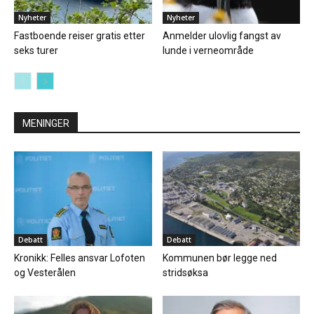
Nyheter
Nyheter
Fastboende reiser gratis etter
Anmelder ulovlig fangst av
seks turer
lunde i verneområde
MENINGER
Debatt
Debatt
Kronikk: Felles ansvar Lofoten
Kommunen bør legge ned
og Vesterålen
stridsøksa