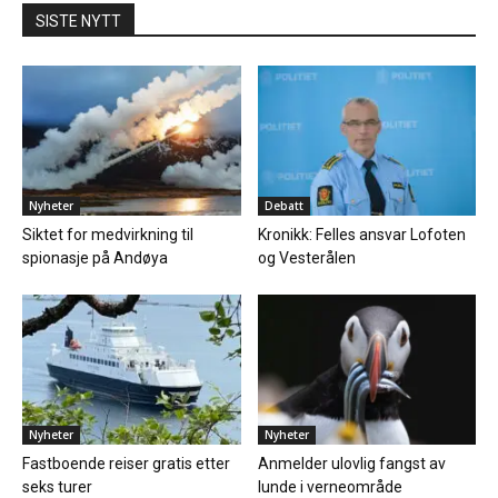
SISTE NYTT
Nyheter
Debatt
Siktet for medvirkning til
Kronikk: Felles ansvar Lofoten
spionasje på Andøya
og Vesterålen
Nyheter
Nyheter
Fastboende reiser gratis etter
Anmelder ulovlig fangst av
seks turer
lunde i verneområde