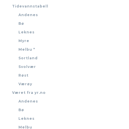
Tidevannstabell
Andenes
Bø
Leknes
Myre
Melbu *
Sortland
Svolvær
Røst
Værøy
Været fra yr.no
Andenes
Bø
Leknes
Melbu