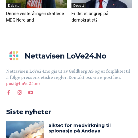
Debatt
Debatt
Denne vesterålingen skal lede
Er det et angrep på
MDG Nordland
demokratiet?
Nettavisen LoVe24.no
Nettavisen LoVe24.no gis ut av Guldberg AS og er forpliktet til
å følge pressens etiske regler. Kontakt oss via e-post her:
post@LoVe24.no
Siste nyheter
Siktet for medvirkning til
spionasje på Andøya