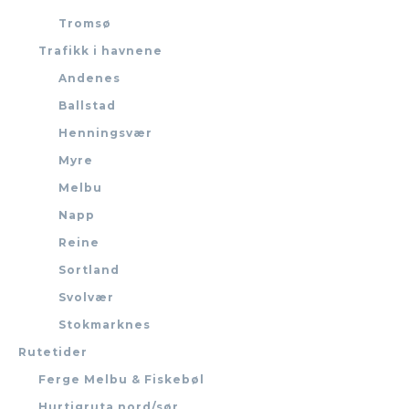
Tromsø
Trafikk i havnene
Andenes
Ballstad
Henningsvær
Myre
Melbu
Napp
Reine
Sortland
Svolvær
Stokmarknes
Rutetider
Ferge Melbu & Fiskebøl
Hurtigruta nord/sør