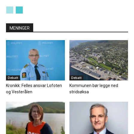
MENINGER
Debatt
Debatt
Kronikk: Felles ansvar Lofoten
Kommunen bør legge ned
og Vesterålen
stridsøksa