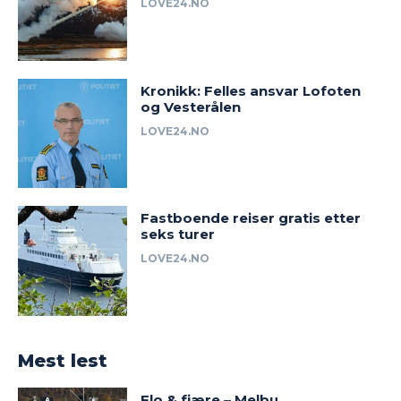
LOVE24.NO
Kronikk: Felles ansvar Lofoten
og Vesterålen
LOVE24.NO
Fastboende reiser gratis etter
seks turer
LOVE24.NO
Mest lest
Flo & fjære – Melbu