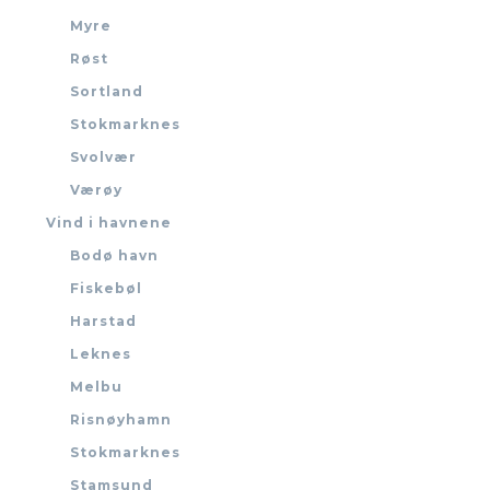
Myre
Røst
Sortland
Stokmarknes
Svolvær
Værøy
Vind i havnene
Bodø havn
Fiskebøl
Harstad
Leknes
Melbu
Risnøyhamn
Stokmarknes
Stamsund