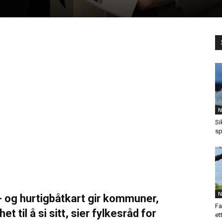
N
Si
sp
N
- og hurtigbåtkart gir kommuner,
Fa
 til å si sitt, sier fylkesråd for
et