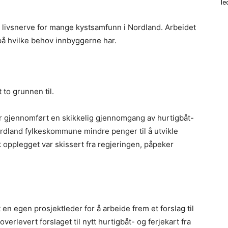
le
r livsnerve for mange kystsamfunn i Nordland. Arbeidet
på hvilke behov innbyggerne har.
et to grunnen til.
 var gjennomført en skikkelig gjennomgang av hurtigbåt-
 Nordland fylkeskommune mindre penger til å utvikle
ik opplegget var skissert fra regjeringen, påpeker
en egen prosjektleder for å arbeide frem et forslag til
verlevert forslaget til nytt hurtigbåt- og ferjekart fra