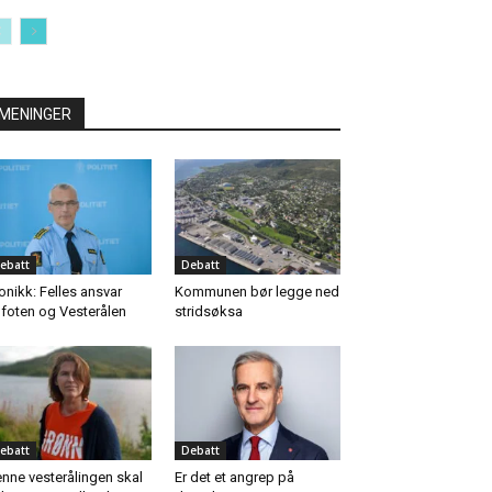
MENINGER
ebatt
Debatt
onikk: Felles ansvar
Kommunen bør legge ned
foten og Vesterålen
stridsøksa
ebatt
Debatt
nne vesterålingen skal
Er det et angrep på