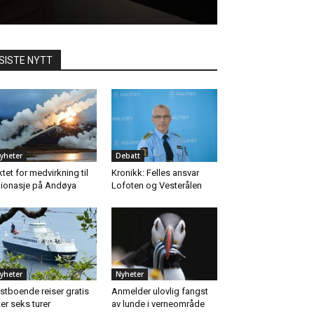
SISTE NYTT
yheter
Debatt
ktet for medvirkning til
Kronikk: Felles ansvar
ionasje på Andøya
Lofoten og Vesterålen
yheter
Nyheter
stboende reiser gratis
Anmelder ulovlig fangst
ter seks turer
av lunde i verneområde