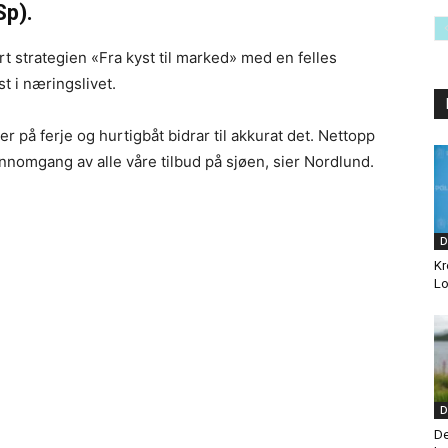
Sp).
strategien «Fra kyst til marked» med en felles
t i næringslivet.
r på ferje og hurtigbåt bidrar til akkurat det. Nettopp
nomgang av alle våre tilbud på sjøen, sier Nordlund.
D
Kr
Lo
D
De