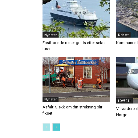
Nyheter
Debatt
Fastboende reiser gratis etter seks
Kommunen b
turer
Nyheter
LOVE24+
Asfalt: Sjekk om din strekning blir
Vil vurdere 
fikset
Norge