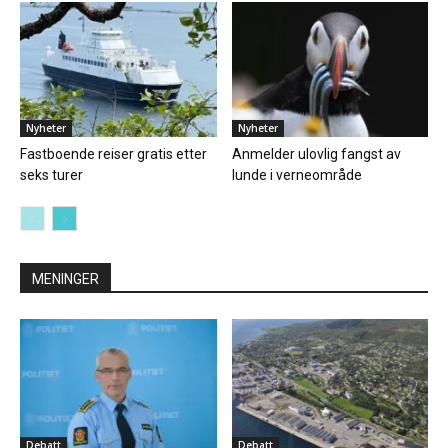
Nyheter
Nyheter
Fastboende reiser gratis etter
Anmelder ulovlig fangst av
seks turer
lunde i verneområde
MENINGER
Debatt
Debatt