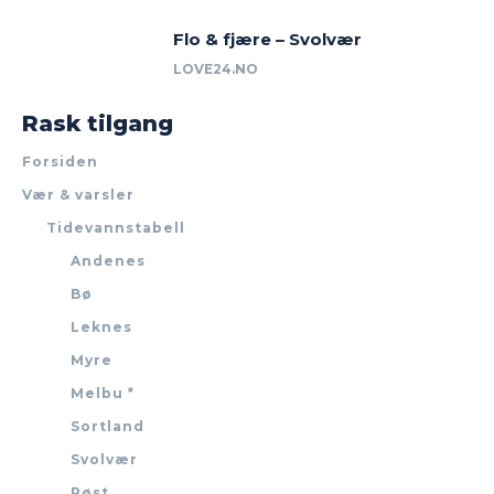
Flo & fjære – Svolvær
LOVE24.NO
Rask tilgang
Forsiden
Vær & varsler
Tidevannstabell
Andenes
Bø
Leknes
Myre
Melbu *
Sortland
Svolvær
Røst