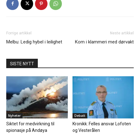
Forrige artikkel
Neste artikkel
Melbu: Ledig hybel i leilighet
Kom i klammeri med dørvakt
SISTE NYTT
Nyheter
Debatt
Siktet for medvirkning til
Kronikk: Felles ansvar Lofoten
spionasje på Andøya
og Vesterålen