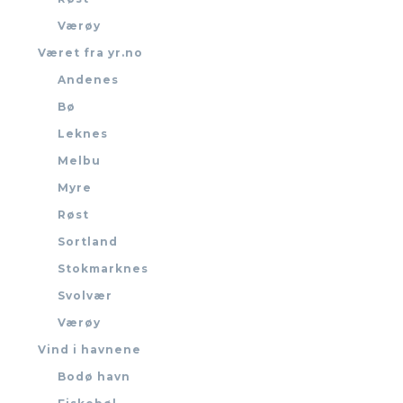
Værøy
Været fra yr.no
Andenes
Bø
Leknes
Melbu
Myre
Røst
Sortland
Stokmarknes
Svolvær
Værøy
Vind i havnene
Bodø havn