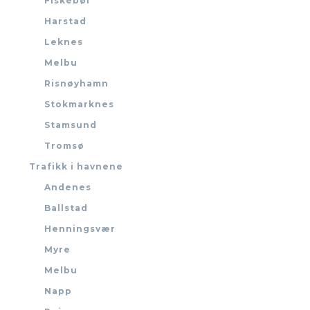
Fiskebøl
Harstad
Leknes
Melbu
Risnøyhamn
Stokmarknes
Stamsund
Tromsø
Trafikk i havnene
Andenes
Ballstad
Henningsvær
Myre
Melbu
Napp