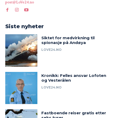
post@LoVe24.no
Siste nyheter
Siktet for medvirkning til
spionasje på Andøya
LOVE24.NO
Kronikk: Felles ansvar Lofoten
og Vesterålen
LOVE24.NO
Fastboende reiser gratis etter
seks turer