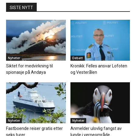
SISTE NYTT
Nyheter
Debatt
Siktet for medvirkning til
Kronikk: Felles ansvar Lofoten
spionasje på Andøya
og Vesterålen
Nyheter
Nyheter
Fastboende reiser gratis etter
Anmelder ulovlig fangst av
seks turer
lunde i verneområde