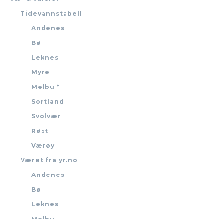
Tidevannstabell
Andenes
Bø
Leknes
Myre
Melbu *
Sortland
Svolvær
Røst
Værøy
Været fra yr.no
Andenes
Bø
Leknes
Melbu