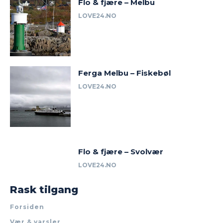
Flo & fjære – Melbu
LOVE24.NO
Ferga Melbu – Fiskebøl
LOVE24.NO
Flo & fjære – Svolvær
LOVE24.NO
Rask tilgang
Forsiden
Vær & varsler