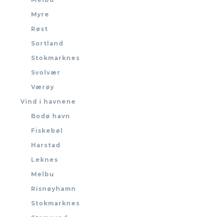
Myre
Røst
Sortland
Stokmarknes
Svolvær
Værøy
Vind i havnene
Bodø havn
Fiskebøl
Harstad
Leknes
Melbu
Risnøyhamn
Stokmarknes