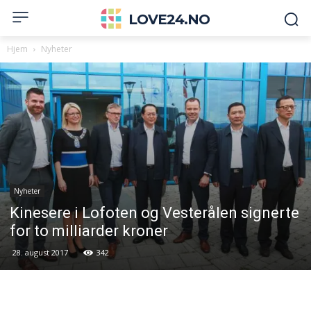
LOVE24.NO
Hjem
Nyheter
Nyheter
Kinesere i Lofoten og Vesterålen signerte
for to milliarder kroner
28. august 2017
342