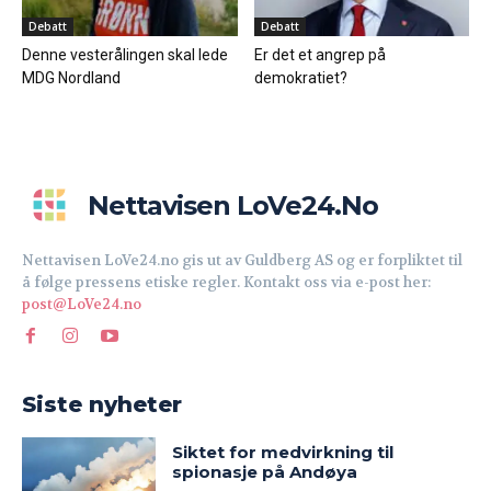
Debatt
Debatt
Denne vesterålingen skal lede
Er det et angrep på
MDG Nordland
demokratiet?
Nettavisen LoVe24.no
Nettavisen LoVe24.no gis ut av Guldberg AS og er forpliktet til
å følge pressens etiske regler. Kontakt oss via e-post her:
post@LoVe24.no
Siste nyheter
Siktet for medvirkning til
spionasje på Andøya