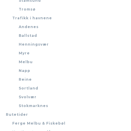
Stamsund
Tromsø
Trafikk i havnene
Andenes
Ballstad
Henningsvær
Myre
Melbu
Napp
Reine
Sortland
Svolvær
Stokmarknes
Rutetider
Ferge Melbu & Fiskebøl