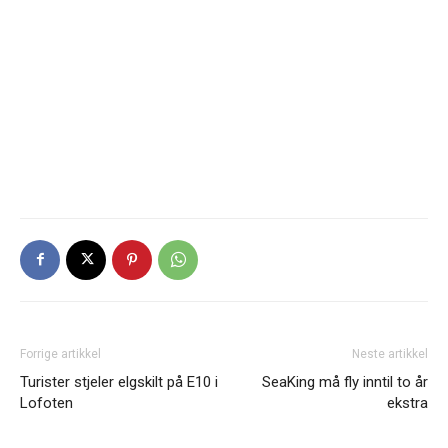
Forrige artikkel
Neste artikkel
Turister stjeler elgskilt på E10 i
SeaKing må fly inntil to år
Lofoten
ekstra