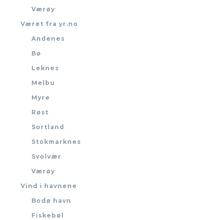
Værøy
Været fra yr.no
Andenes
Bø
Leknes
Melbu
Myre
Røst
Sortland
Stokmarknes
Svolvær
Værøy
Vind i havnene
Bodø havn
Fiskebøl