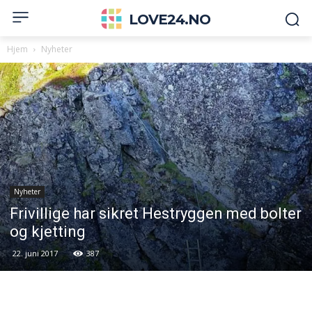
LOVE24.NO
Hjem
Nyheter
Nyheter
Frivillige har sikret Hestryggen med bolter
og kjetting
22. juni 2017
387