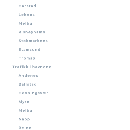
Harstad
Leknes
Melbu
Risnøyhamn
Stokmarknes
Stamsund
Tromsø
Trafikk i havnene
Andenes
Ballstad
Henningsvær
Myre
Melbu
Napp
Reine