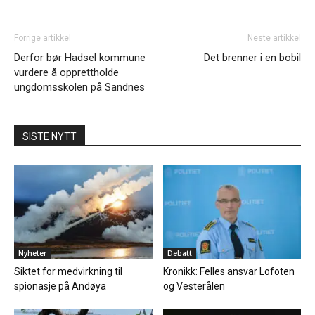
Forrige artikkel
Neste artikkel
Derfor bør Hadsel kommune
Det brenner i en bobil
vurdere å opprettholde
ungdomsskolen på Sandnes
SISTE NYTT
Nyheter
Debatt
Siktet for medvirkning til
Kronikk: Felles ansvar Lofoten
spionasje på Andøya
og Vesterålen