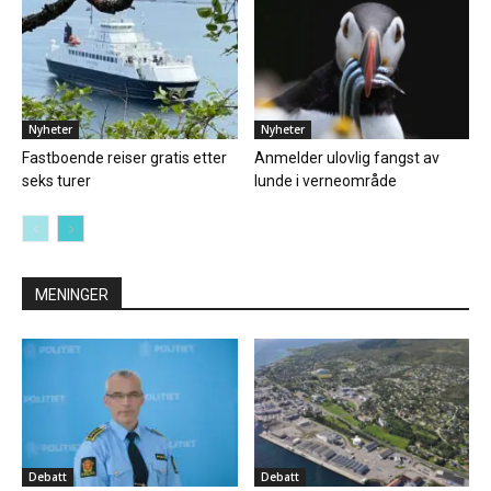
Nyheter
Nyheter
Fastboende reiser gratis etter
Anmelder ulovlig fangst av
seks turer
lunde i verneområde
MENINGER
Debatt
Debatt