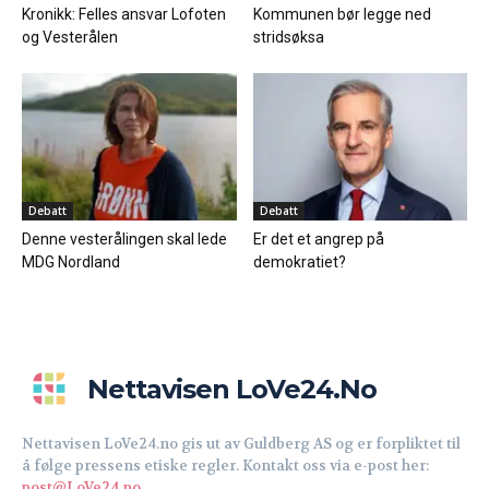
Kronikk: Felles ansvar Lofoten
Kommunen bør legge ned
og Vesterålen
stridsøksa
Debatt
Debatt
Denne vesterålingen skal lede
Er det et angrep på
MDG Nordland
demokratiet?
Nettavisen LoVe24.no
Nettavisen LoVe24.no gis ut av Guldberg AS og er forpliktet til
å følge pressens etiske regler. Kontakt oss via e-post her:
post@LoVe24.no